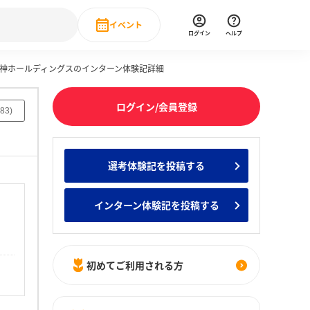
イベント
ログイン
ヘルプ
急阪神ホールディングスのインターン体験記詳細
Event
の新卒就職人気企業ランキング
みんなのインターン人気企業ランキン
直近のイベント一覧
ログイン/会員登録
83
)
もっと見る
 IT・DX現場社員インタビュー
選考体験記を投稿する
の新卒就職人気企業ランキング
みんなのインターン人気企業ランキン
インターン体験記を投稿する
初めてご利用される方