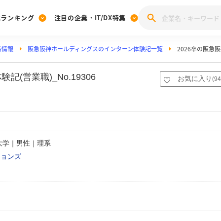
業ランキング
注目の企業・IT/DX特集
活情報
阪急阪神ホールディングスのインターン体験記一覧
2026卒の阪
注目の企業特集
みんなのIT業界新卒就職人気企業ランキング
みんな
[27卒] 本選考体験記投稿キャンペーン
28卒 注目企業特集
27卒 注目企業特集
みんなのDX企業就職ブランド調査
営業職)_No.19306
お気に入り
(
94
注目のIT・DX企業特集
28卒 IT・DX企業特集
27卒 IT・DX企業特集
28卒
みんなのIT業界新卒就職人気企業ランキング
みんな
企業研究
院大学｜男性｜理系
ションズ