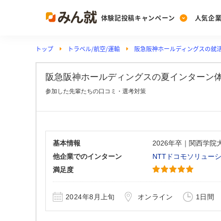
体験記投稿キャンペーン
人気企
トップ
トラベル/航空/運輸
阪急阪神ホールディングスの就
Post
Ranking
PickUp
投稿する
ランキングを見る
注目の企業特集
阪急阪神ホールディングスの夏インターン体験記(
参加した先輩たちの口コミ・選考対策
Vote
投票する
動画で知ろう！業界・
基本情報
2026年卒｜関西学
他企業でのインターン
NTTドコモソリュー
満足度
2024年8月上旬
オンライン
1日間