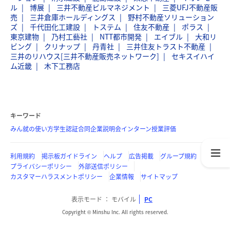
ル
博展
三井不動産ビルマネジメント
三菱UFJ不動産販
売
三井倉庫ホールディングス
野村不動産ソリューション
ズ
千代田化工建設
トステム
住友不動産
ポラス
東京建物
乃村工藝社
NTT都市開発
エイブル
大和リ
ビング
クリナップ
丹青社
三井住友トラスト不動産
三井のリハウス[三井不動産販売ネットワーク]
セキスイハイ
ム近畿
木下工務店
キーワード
みん就の使い方
学生認証
合同企業説明会
インターン
授業評価
利用規約
掲示板ガイドライン
ヘルプ
広告掲載
グループ規約
プライバシーポリシー
外部送信ポリシー
カスタマーハラスメントポリシー
企業情報
サイトマップ
表示モード
モバイル
PC
Copyright © Minshu Inc. All rights reserved.