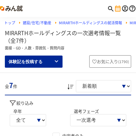
トップ
建設/住宅/不動産
MIRARTHホールディングスの就活情報
M
MIRARTHホールディングスの一次選考情報一覧
（全7件）
面接・GD・人数・雰囲気・質問内容
お気に入り
(
1790
)
体験記を投稿する
7
全
件
絞り込み
卒年
選考フェーズ
内定者のみ