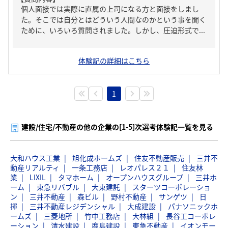
個人面接では実際に直属の上司になる方と面接をしまし
た。そこでは自分とはどういう人間なのかという事を聞く
ために、いろいろ質問されました。しかし、圧迫形式で...
体験記の詳細はこちら
1
建設/住宅/不動産の他の企業の[1-5]次選考体験記一覧を見る
大和ハウス工業
旭化成ホームズ
住友不動産販売
三井不
動産リアルティ
一条工務店
レオパレス２１
住友林
業
LIXIL
タマホーム
オープンハウスグループ
三井ホ
ーム
東急リバブル
大東建託
スターツコーポレーショ
ン
三井不動産
森ビル
野村不動産
サンゲツ
日
揮
三井不動産レジデンシャル
大成建設
パナソニックホ
ームズ
三菱地所
竹中工務店
大林組
長谷工コーポレ
ーション
清水建設
鹿島建設
東急不動産
イオンモー