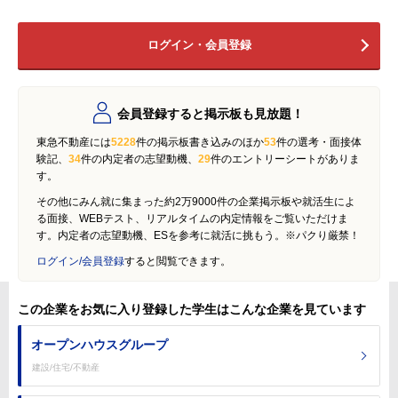
ログイン・会員登録
会員登録すると掲示板も見放題！
東急不動産には
5228
件の掲示板書き込みのほか
53
件の選考・面接体
験記、
34
件の内定者の志望動機、
29
件のエントリーシートがありま
す。
その他にみん就に集まった約2万9000件の企業掲示板や就活生によ
る面接、WEBテスト、リアルタイムの内定情報をご覧いただけま
す。内定者の志望動機、ESを参考に就活に挑もう。※パクり厳禁！
ログイン/会員登録
すると閲覧できます。
この企業をお気に入り登録した学生はこんな企業を見ています
オープンハウスグループ
建設/住宅/不動産