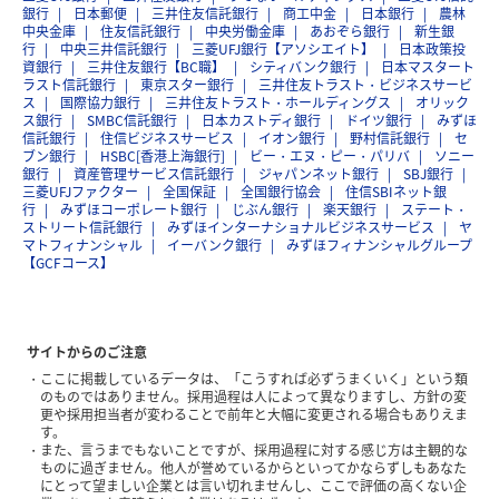
銀行
日本郵便
三井住友信託銀行
商工中金
日本銀行
農林
中央金庫
住友信託銀行
中央労働金庫
あおぞら銀行
新生銀
行
中央三井信託銀行
三菱UFJ銀行【アソシエイト】
日本政策投
資銀行
三井住友銀行【BC職】
シティバンク銀行
日本マスタート
ラスト信託銀行
東京スター銀行
三井住友トラスト・ビジネスサービ
ス
国際協力銀行
三井住友トラスト・ホールディングス
オリック
ス銀行
SMBC信託銀行
日本カストディ銀行
ドイツ銀行
みずほ
信託銀行
住信ビジネスサービス
イオン銀行
野村信託銀行
セ
ブン銀行
HSBC[香港上海銀行]
ビー・エヌ・ピー・パリバ
ソニー
銀行
資産管理サービス信託銀行
ジャパンネット銀行
SBJ銀行
三菱UFJファクター
全国保証
全国銀行協会
住信SBIネット銀
行
みずほコーポレート銀行
じぶん銀行
楽天銀行
ステート・
ストリート信託銀行
みずほインターナショナルビジネスサービス
ヤ
マトフィナンシャル
イーバンク銀行
みずほフィナンシャルグループ
【GCFコース】
サイトからのご注意
ここに掲載しているデータは、「こうすれば必ずうまくいく」という類
のものではありません。採用過程は人によって異なりますし、方針の変
更や採用担当者が変わることで前年と大幅に変更される場合もありえま
す。
また、言うまでもないことですが、採用過程に対する感じ方は主観的な
ものに過ぎません。他人が誉めているからといってかならずしもあなた
にとって望ましい企業とは言い切れませんし、ここで評価の高くない企