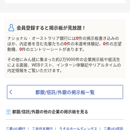
会員登録すると掲示板が見放題！
ナショナル・オーストラリア銀行には
0
件の掲示板書き込みの
ほか、内定者を含む先輩たちの
0
件の本選考体験記、
0
件の志望
動機、
0
件のエントリーシートがあります。
その他にみん就に集まった約2万9000件の企業掲示板や就活生
による面接、WEBテスト、インターン体験記やリアルタイムの
内定情報をご覧いただけます。
都銀/信託/外銀の掲示板一覧
都銀/信託/外銀の他の企業の掲示板を見る
三菱UFJ銀行
三井住友銀行
りそなホールディングス
三菱UFJ信託