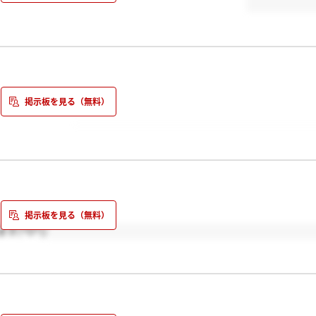
くお願いします♪
(^O^)/