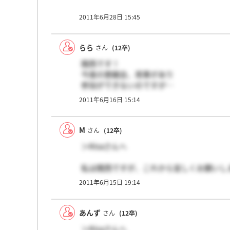
2011年6月28日 15:45
らら
さん
(12卒)
関西です！
今度の懇親会、用事があり
参加ができないのですが…
是非、仲良くして下さいヽ(´▽`)/よろし
2011年6月16日 15:14
M
さん
(12卒)
＞Risaさんへ
私は関西ですが、これから宜しくお願いします
2011年6月15日 19:14
あんず
さん
(12卒)
＞Risaさんへ