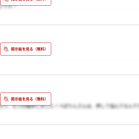
じです！
どは聞かれたりしましたか？
ので、もう印鑑押しました！ぺぽりんさんは、押して悩んでるんで
るのは自由ですよー(^^)
お願いします☆