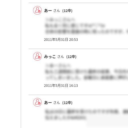
あー
さん
(12卒)
＞みっこさんへ
私も全く同じ感じですo(^▽^)o
合併の影響を面接の時に伺ったのですが、
していくかは全くまだ決まってないとのこ
2011年5月31日 20:53
じでした。
みっこ
さん
(12卒)
＞あーさんへ
私も三週間前に受けた最終の結果、今日内
ってしまいました。金曜日に承諾書に押印
はいらっしゃいますか？また、住友信託と
2011年5月31日 16:13
ないのかと心配しています。
あー
さん
(12卒)
私は16日に最終を受けたのですが先程、
伝えましたか&#8263;