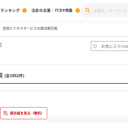
業ランキング
注目の企業・IT/DX特集
住信ビジネスサービスの就活掲示板
注目の企業特集
みんなのIT業界新卒就職人気企業ランキング
みんな
[27卒] 本選考体験記投稿キャンペーン
28卒 注目企業特集
27卒 注目企業特集
みんなのDX企業就職ブランド調査
ミ
お気に入り
(
16
注目のIT・DX企業特集
28卒 IT・DX企業特集
27卒 IT・DX企業特集
28卒
みんなのIT業界新卒就職人気企業ランキング
みんな
覧
(全1862件)
企業研究