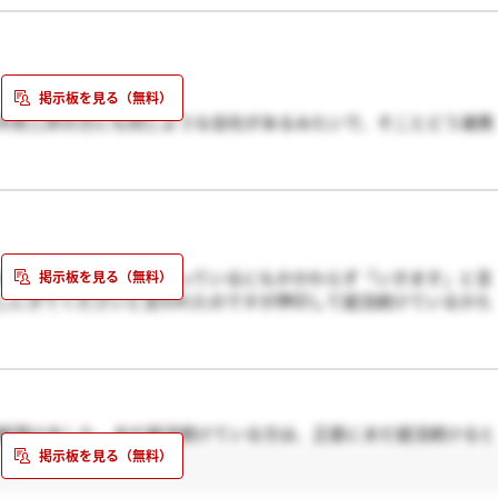
中央三井の方にも同じような会社があるみたいで、そことどう連携
とでした。そんなに変わらないんじゃないかなぁ～って笑っている
々定のお電話を頂き、迷っているにもかかわらず「いきます」と言
しにきてくださいと言われたのですが押印して就活続けているかた
中央三井が合併するとのことで何かこの会社が影響を受けることは
連絡頂けました。まだ就活続けている方は、正直にまだ就活続けると