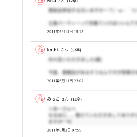
Risa
さん
(12卒)
懇談会参加する方いますかー？(・ω・｀=)
立食パーティーって何着ていけばいいんで
やっぱりみなさんスーツですか？(*^^*)
2011年6月14日 15:18
ko-hi-
さん
(12卒)
内々定いただきました(嬉)
今度、懇親会があるそうなんですが用事があ
でも、ぜひ仲良くしてください！！
2011年6月11日 23:02
みっこ
さん
(12卒)
＞あーさんへ
なるほど。。教えていただきましてありが
ます(#^.^#)
2011年6月2日 07:55