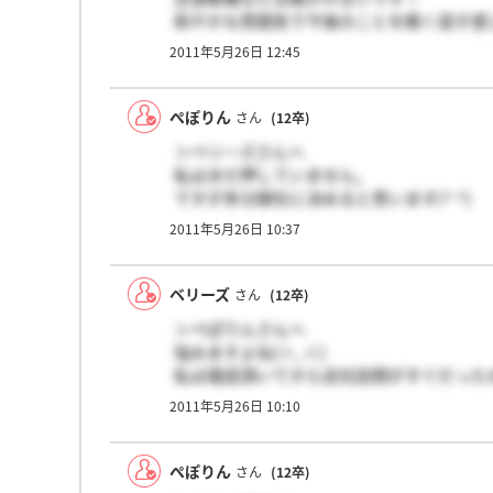
和やかな雰囲気で今後のことを軽く話す感
これから宜しくお願いしますね(o^^o)
2011年5月26日 12:45
ぺぽりん
さん
(12卒)
＞ベリーズさんへ
私はまだ押していません。
ですが多分御社に決めると思います(^ ^)
印鑑押すに行く際に、もう一度志望動機な
2011年5月26日 10:37
ベリーズ
さん
(12卒)
＞ぺぽりんさんへ
悩みますよね(＞_＜)
私は電話頂いてから会社訪問がすぐだった
か？
2011年5月26日 10:10
法的縛りはないので就活を納得いくまで続け
でももし一緒に働くことになったら宜しく
ぺぽりん
さん
(12卒)