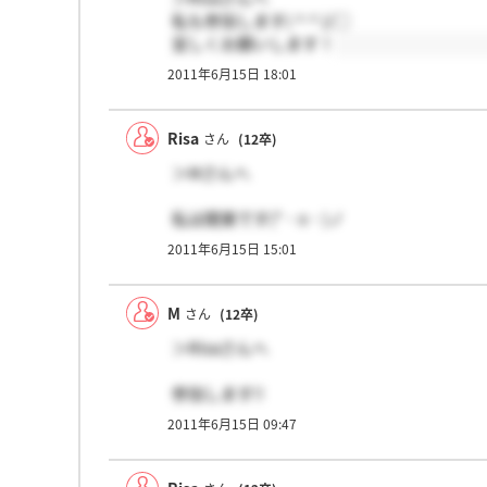
私も参加します( ^ ^ )/□
宜しくお願いします！
2011年6月15日 18:01
Risa
さん
(12卒)
＞Mさんへ
私は関東です(*・x・)ノ
やはり普通にスーツで行けば大丈夫ですよ
2011年6月15日 15:01
リプありがとうございます(*^^*)
M
さん
(12卒)
＞Risaさんへ
参加します!!
スーツだと思いますよ!!
2011年6月15日 09:47
ちなみに、関西関東どちらですか？？