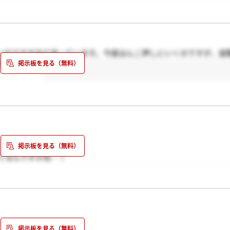
いのですがまだ迷っています。今度はんこ押しにいくのですが、就
れましたか？
てるんですかね…？
ます(;_;)