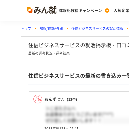
体験記投稿キャンペーン
人気企
トップ
都銀/信託/外銀
住信ビジネスサービスの就活情報
Post
Ranking
PickUp
投稿する
ランキングを見る
注目の企業特集
住信ビジネスサービスの就活掲示板・口コ
最新の選考状況・選考結果
Vote
住信ビジネスサービスの最新の書き込み一
投票する
動画で知ろう！業界・
あんず
さん
(12卒)
＞こまたさんへ
お返事ありがとうございます(*^^*)
ぜひ宜しくお願いします！！
2011年6月28日 21:41