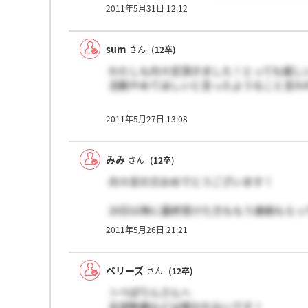
2011年5月31日 12:12
sum
さん
(12卒)
わたしも内々定頂きました！とっても嬉し
活動やめてほしいと言ったようなこと言わ
2011年5月27日 13:08
みみ
さん
(12卒)
内々定の方おめでとうございます！
20日以降に最終受けた方ももう連絡もらっ
手ごたえ全くなかったのですが諦め切れずにい
2011年5月26日 21:21
ベリーズ
さん
(12卒)
＞ぺぽりんさんへ
志望動機などは聞かれないです！