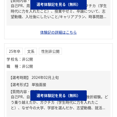
【質問内容・課題】
選考体験記を見る（無料）
自己PR、周りからどんな人といわれる？、ガクチカ（学生
時代に力を入れたこと）、授業やゼミ、卒論について、志
望動機、入社後にしたいこと/キャリアプラン、時事問題...
体験記の詳細はこちら
25年卒
文系
性別非公開
学校名
：
非公開
職種
：
非公開
【質問内容・課題】
選考体験記を見る（無料）
自己PR、自分の強み/弱み、人生の中で大きな挫折経験。ど
う乗り越えたか、ガクチカ（学生時代に力を入れたこ
と）、なぜ今の大学、学部を選んだか、志望動機、就活...