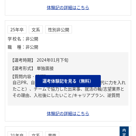
体験記の詳細はこちら
25年卒
文系
性別非公開
学校名
：
非公開
職種
：
非公開
【質問内容・課題】
選考体験記を見る（無料）
自己PR、自分の強み/弱み、ガクチカ（学生時代に力を入れ
たこと）、チームで協力した出来事、就活の軸/志望業界と
その理由、入社後にしたいこと/キャリアプラン、逆質問
体験記の詳細はこちら
21年卒
文系
男性