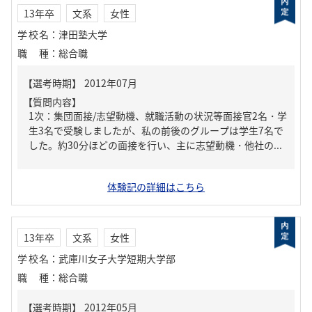
13年卒
文系
女性
学校名
：
津田塾大学
職種
：
総合職
【質問内容】
1次：集団面接/志望動機、就職活動の状況等面接官2名・学
生3名で受験しましたが、私の前後のグループは学生7名で
した。約30分ほどの面接を行い、主に志望動機・他社の...
体験記の詳細はこちら
13年卒
文系
女性
学校名
：
武庫川女子大学短期大学部
職種
：
総合職