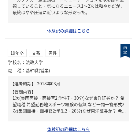
視していること・気になるニュース1～2次は和やかだが、
最終はやや圧迫に近いような形だった。
体験記の詳細はこちら
19年卒
文系
男性
学校名
：
法政大学
職種
：
基幹職(営業)
【質問内容】
1次(集団面接・面接官2:学生7・30分)なぜ東洋証券か？ 希
望職種 希望勤務地スポーツ経験の有無 など一問一答形式2
次(集団面接・面接官2:学生2・20分)なぜ東洋証券か？ 希...
体験記の詳細はこちら