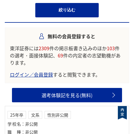
絞り込む
無料の会員登録すると
東洋証券には
2309
件の掲示板書き込みのほか
103
件
の選考・面接体験記、
69
件の内定者の志望動機があ
ります。
ログイン／会員登録
すると閲覧できます。
選考体験記を見る(無料)
25年卒
文系
性別非公開
学校名
：
非公開
職種
：
非公開