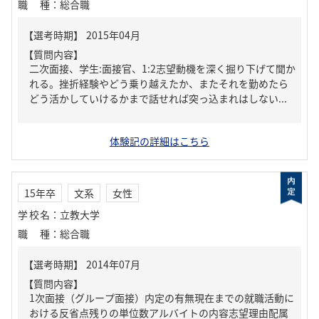
職種
：
総合職
【質問内容】
二次面接、学生:面接官、1:2志望動機を深く掘り下げて聞か
れる。挫折経験やどう乗り越えたか、またそれを勤めたら
どう活かしていけるかまで話せれば突っ込まれはしない...
体験記の詳細はこちら
15年卒
文系
女性
学校名
：
立教大学
職種
：
総合職
【質問内容】
1次面接（グループ面接）内定の有無現在までの就職活動に
おける反省点残りの単位数アルバイトの内容志望理由配属