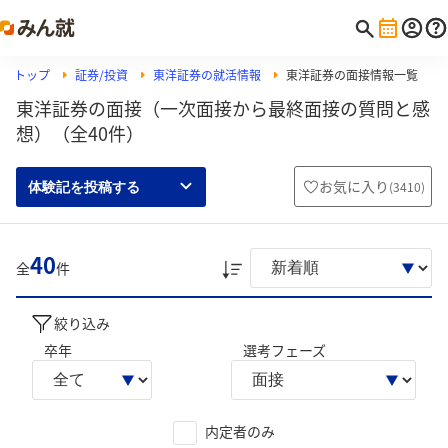
トップ
証券/投資
東洋証券の就活情報
東洋証券の面接情報一覧
東洋証券の面接（一次面接から最終面接の質問と感
想）（全40件）
お気に入り
(
3410
)
体験記を投稿する
40
全
件
絞り込み
卒年
選考フェーズ
内定者のみ