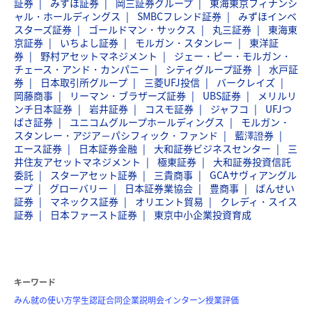
証券
みずほ証券
岡三証券グループ
東海東京フィナンシ
ャル・ホールディングス
SMBCフレンド証券
みずほインベ
スターズ証券
ゴールドマン・サックス
丸三証券
東海東
京証券
いちよし証券
モルガン・スタンレー
東洋証
券
野村アセットマネジメント
ジェー・ピー・モルガン・
チェース・アンド・カンパニー
シティグループ証券
水戸証
券
日本取引所グループ
三菱UFJ投信
バークレイズ
岡藤商事
リーマン・ブラザーズ証券
UBS証券
メリルリ
ンチ日本証券
岩井証券
コスモ証券
ジャフコ
UFJつ
ばさ証券
ユニコムグループホールディングス
モルガン・
スタンレー・アジア－パシフィック・ファンド
藍澤證券
エース証券
日本証券金融
大和証券ビジネスセンター
三
井住友アセットマネジメント
極東証券
大和証券投資信託
委託
スターアセット証券
三貴商事
GCAサヴィアングル
ープ
グローバリー
日本証券業協会
豊商事
ばんせい
証券
マネックス証券
オリエント貿易
クレディ・スイス
証券
日本ファースト証券
東京中小企業投資育成
キーワード
みん就の使い方
学生認証
合同企業説明会
インターン
授業評価