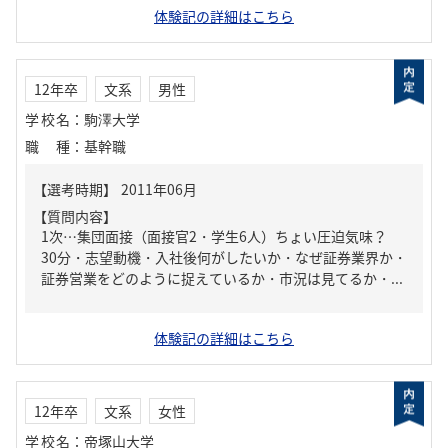
体験記の詳細はこちら
12年卒
文系
男性
学校名
：
駒澤大学
職種
：
基幹職
【質問内容】
1次…集団面接（面接官2・学生6人）ちょい圧迫気味？
30分・志望動機・入社後何がしたいか・なぜ証券業界か・
証券営業をどのように捉えているか・市況は見てるか・...
体験記の詳細はこちら
12年卒
文系
女性
学校名
：
帝塚山大学