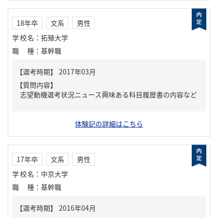
18年卒
文系
男性
学校名
：
拓殖大学
職種
：
基幹職
【質問内容】
志望動機選考状況ニュース興味ある科目履歴書の内容など
体験記の詳細はこちら
17年卒
文系
男性
学校名
：
中京大学
職種
：
基幹職