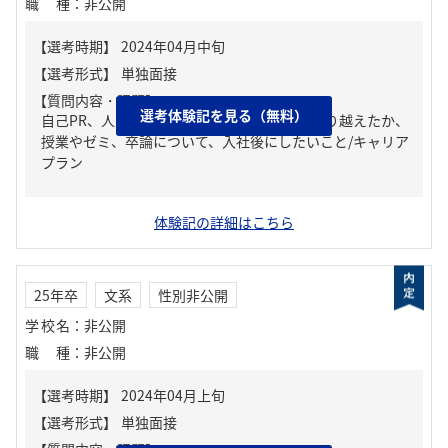
職種
：
非公開
【質問内容・課題】
選考体験記を見る（無料）
自己PR、人生の中で大きな挫折経験。どう乗り越えたか、
授業やゼミ、卒論について、入社後にしたいこと/キャリア
プラン
体験記の詳細はこちら
25年卒
文系
性別非公開
学校名
：
非公開
職種
：
非公開