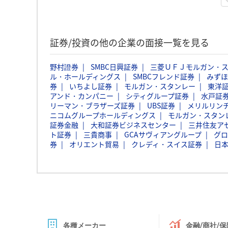
証券/投資の他の企業の面接一覧を見る
野村證券
SMBC日興証券
三菱ＵＦＪモルガン・
ル・ホールディングス
SMBCフレンド証券
みずほ
券
いちよし証券
モルガン・スタンレー
東洋
アンド・カンパニー
シティグループ証券
水戸証
リーマン・ブラザーズ証券
UBS証券
メリルリン
ニコムグループホールディングス
モルガン・スタン
証券金融
大和証券ビジネスセンター
三井住友ア
ト証券
三貴商事
GCAサヴィアングループ
グロ
券
オリエント貿易
クレディ・スイス証券
日
各種メーカー
金融/商社/保