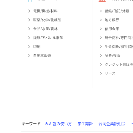
電機/機械/材料
都銀/信託/外銀
医薬/化学/化粧品
地方銀行
食品/水産/農林
信用金庫
繊維/アパレル服飾
総合商社/専門商
印刷
生命保険/損害保
自動車販売
証券/投資
クレジット信販
リース
キーワード
みん就の使い方
学生認証
合同企業説明会