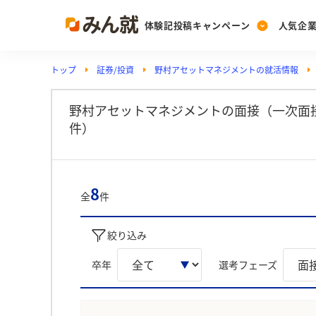
体験記投稿キャンペーン
人気企
トップ
証券/投資
野村アセットマネジメントの就活情報
Post
Ranking
PickUp
投稿する
ランキングを見る
注目の企業特集
野村アセットマネジメントの面接（一次面
件）
Vote
投票する
8
全
件
動画で知ろう！業界・
絞り込み
卒年
選考フェーズ