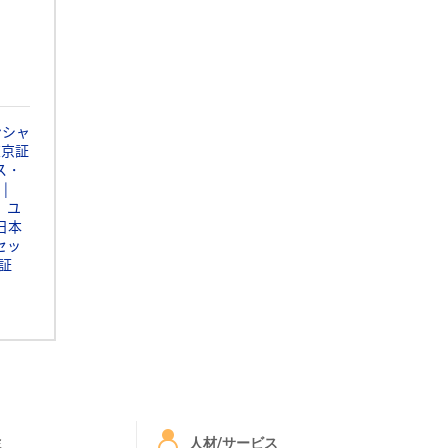
ンシャ
東京証
ス・
ユ
日本
セッ
証
ミ
人材/サービス