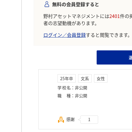
無料の会員登録すると
野村アセットマネジメントには
2401
件の
者の志望動機があります。
ログイン／会員登録
すると閲覧できます
25年卒
文系
女性
学校名
：
非公開
職種
：
非公開
感謝
1