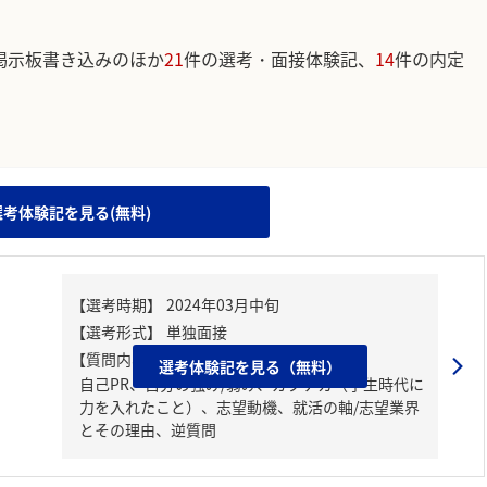
掲示板書き込みのほか
21
件の選考・面接体験記、
14
件の内定
。
選考体験記を見る(無料)
【質問内容・課題】
選考体験記を見る（無料）
自己PR、自分の強み/弱み、ガクチカ（学生時代に
力を入れたこと）、志望動機、就活の軸/志望業界
とその理由、逆質問