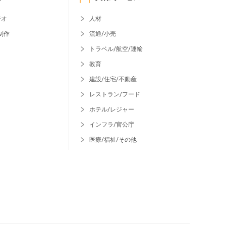
ジオ
人材
制作
流通/小売
トラベル/航空/運輸
教育
建設/住宅/不動産
レストラン/フード
ホテル/レジャー
インフラ/官公庁
医療/福祉/その他