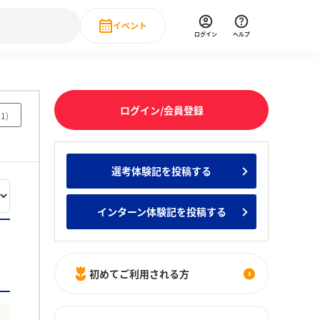
イベント
ログイン
ヘルプ
Event
の新卒就職人気企業ランキング
みんなのインターン人気企業ランキン
直近のイベント一覧
ログイン/会員登録
21
)
もっと見る
 IT・DX現場社員インタビュー
選考体験記を投稿する
の新卒就職人気企業ランキング
みんなのインターン人気企業ランキン
インターン体験記を投稿する
初めてご利用される方