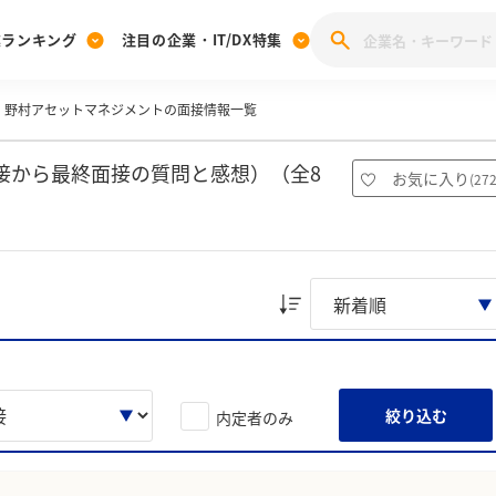
業ランキング
注目の企業・IT/DX特集
野村アセットマネジメントの面接情報一覧
注目の企業特集
みんなのIT業界新卒就職人気企業ランキング
みんな
[27卒] 本選考体験記投稿キャンペーン
28卒 注目企業特集
27卒 注目企業特集
みんなのDX企業就職ブランド調査
接から最終面接の質問と感想）（全8
お気に入り
(
27
注目のIT・DX企業特集
28卒 IT・DX企業特集
27卒 IT・DX企業特集
28卒
みんなのIT業界新卒就職人気企業ランキング
みんな
企業研究
絞り込む
内定者のみ