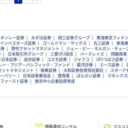
スタンレー証券
みずほ証券
岡三証券グループ
東海東京フィナ
インベスターズ証券
ゴールドマン・サックス
丸三証券
東海
証券
野村アセットマネジメント
ジェー・ピー・モルガン・チェー
券
日本取引所グループ
三菱UFJ投信
バークレイズ
岡藤商事
チ日本証券
岩井証券
コスモ証券
ジャフコ
UFJつばさ証券
レー・アジア－パシフィック・ファンド
藍澤證券
エース証券
セットマネジメント
極東証券
大和証券投資信託委託
スターア
ーバリー
日本証券業協会
豊商事
ばんせい証券
マネックス
本ファースト証券
東京中小企業投資育成
険
情報通信コンサル
マスコ