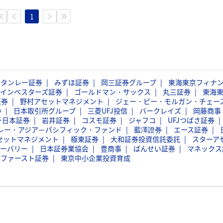
1
スタンレー証券
みずほ証券
岡三証券グループ
東海東京フィナ
インベスターズ証券
ゴールドマン・サックス
丸三証券
東海
証券
野村アセットマネジメント
ジェー・ピー・モルガン・チェー
券
日本取引所グループ
三菱UFJ投信
バークレイズ
岡藤商事
チ日本証券
岩井証券
コスモ証券
ジャフコ
UFJつばさ証券
レー・アジア－パシフィック・ファンド
藍澤證券
エース証券
セットマネジメント
極東証券
大和証券投資信託委託
スターア
ーバリー
日本証券業協会
豊商事
ばんせい証券
マネックス
本ファースト証券
東京中小企業投資育成