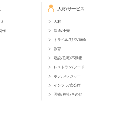
ミ
人材/サービス
ジオ
人材
制作
流通/小売
トラベル/航空/運輸
教育
建設/住宅/不動産
レストラン/フード
ホテル/レジャー
インフラ/官公庁
医療/福祉/その他