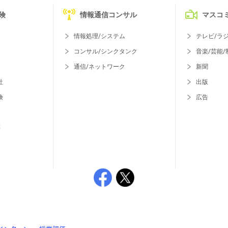
険
情報通信コンサル
マスコ
情報処理/システム
テレビ/ラ
コンサル/シンクタンク
音楽/芸能/
通信/ネットワーク
新聞
社
出版
険
広告
等