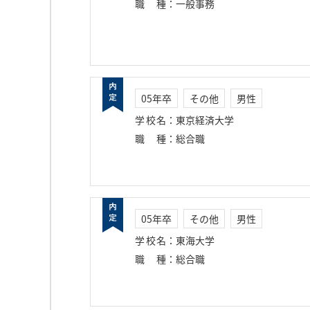
職種
：
一般事務
05年卒
その他
男性
学校名
：
東京経済大学
職種
：
総合職
05年卒
その他
男性
学校名
：
東海大学
職種
：
総合職