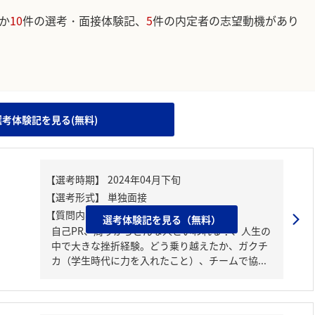
か
10
件の選考・面接体験記、
5
件の内定者の志望動機があり
。
選考体験記を見る(無料)
【質問内容・課題】
選考体験記を見る（無料）
自己PR、周りからどんな人といわれる？、人生の
中で大きな挫折経験。どう乗り越えたか、ガクチ
カ（学生時代に力を入れたこと）、チームで協...