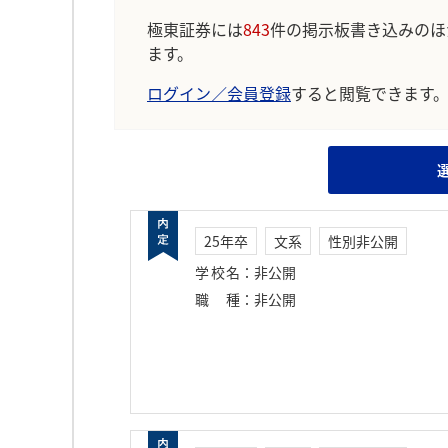
極東証券には
843
件の掲示板書き込みのほ
ます。
ログイン／会員登録
すると閲覧できます
25年卒
文系
性別非公開
学校名
：
非公開
職種
：
非公開