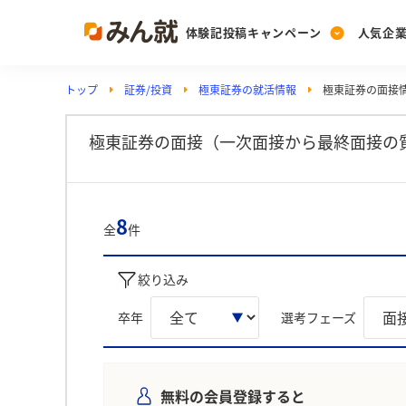
体験記投稿キャンペーン
人気企
トップ
証券/投資
極東証券の就活情報
極東証券の面接
Post
Ranking
PickUp
投稿する
ランキングを見る
注目の企業特集
極東証券の面接（一次面接から最終面接の
Vote
8
全
件
投票する
動画で知ろう！業界・
絞り込み
卒年
選考フェーズ
無料の会員登録すると