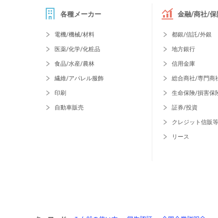
各種メーカー
金融/商社/保
電機/機械/材料
都銀/信託/外銀
医薬/化学/化粧品
地方銀行
食品/水産/農林
信用金庫
繊維/アパレル服飾
総合商社/専門商
印刷
生命保険/損害保
自動車販売
証券/投資
クレジット信販
リース