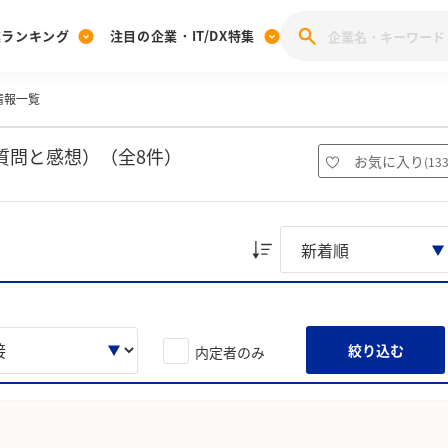
業ランキング
注目の企業・IT/DX特集
情報一覧
注目の企業特集
みんなのIT業界新卒就職人気企業ランキング
みんな
[27卒] 本選考体験記投稿キャンペーン
28卒 注目企業特集
27卒 注目企業特集
みんなのDX企業就職ブランド調査
質問と感想）（全8件）
お気に入り
(
13
注目のIT・DX企業特集
28卒 IT・DX企業特集
27卒 IT・DX企業特集
28卒
みんなのIT業界新卒就職人気企業ランキング
みんな
企業研究
絞り込む
内定者のみ