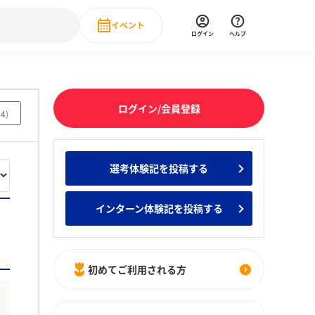
イベント
ログイン
ヘルプ
Event
の新卒就職人気企業ランキング
みんなのインターン人気企業ランキン
直近のイベント一覧
ログイン/会員登録
34
)
もっと見る
 IT・DX現場社員インタビュー
選考体験記を投稿する
の新卒就職人気企業ランキング
みんなのインターン人気企業ランキン
インターン体験記を投稿する
初めてご利用される方