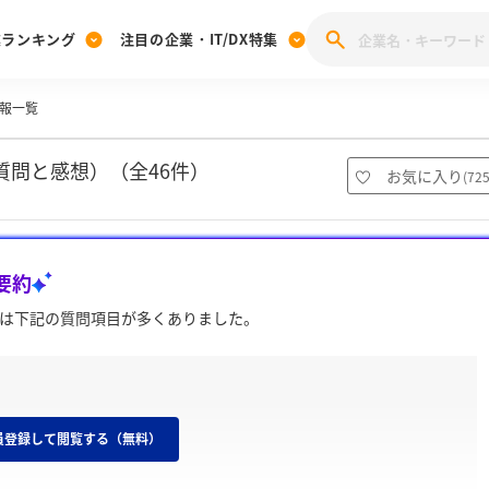
業ランキング
注目の企業・IT/DX特集
報一覧
注目の企業特集
みんなのIT業界新卒就職人気企業ランキング
みんな
[27卒] 本選考体験記投稿キャンペーン
28卒 注目企業特集
27卒 注目企業特集
みんなのDX企業就職ブランド調査
問と感想）（全46件）
お気に入り
(
72
注目のIT・DX企業特集
28卒 IT・DX企業特集
27卒 IT・DX企業特集
28卒
みんなのIT業界新卒就職人気企業ランキング
みんな
要約
企業研究
は下記の質問項目が多くありました。
員登録して閲覧する（無料）