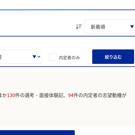
具体例で示す」や「志望理由は一貫性と熱意を明確に伝える」があげ
ています。実際のユーザの投稿は下記の一覧からご確認ください。
絞り込む
内定者のみ
ほか
130
件の選考・面接体験記、
94
件の内定者の志望動機が
。