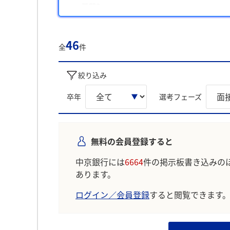
質問3
志望動機と中京銀行を選んだ理由
また、注意した点として、「地域貢献への姿勢を
46
全
件
られています。
学生の声を就職活動の参考にしましょう。
絞り込み
※AIを使用し、過去3年間のユーザー投稿を要約し
卒年
選考フェーズ
無料の会員登録すると
中京銀行には
6664
件の掲示板書き込みの
あります。
ログイン／会員登録
すると閲覧できます