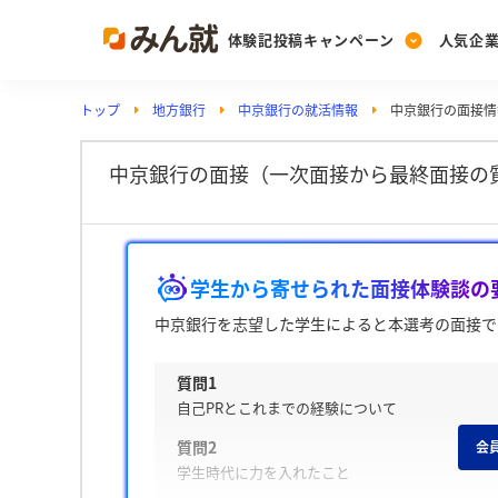
体験記投稿キャンペーン
人気企
トップ
地方銀行
中京銀行の就活情報
中京銀行の面接情
Post
Ranking
PickUp
投稿する
ランキングを見る
注目の企業特集
中京銀行の面接（一次面接から最終面接の質
Vote
学生から寄せられた面接体験談の
投票する
動画で知ろう！業界・
中京銀行を志望した学生によると本選考の面接で
質問1
自己PRとこれまでの経験について
質問2
会
学生時代に力を入れたこと