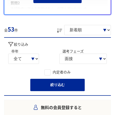
質問2
志望動機に関する質問が多く、何度も聞かれていた
質問3
ガクチカに関する質問が多く、何度も聞かれていた
53
全
件
また、注意した点として、「地域貢献は具体例を交えて伝える
ことを意識した」や「将来像やキャリアプランを銀行の方向
性と結びつけた」があげられています。
絞り込み
卒年
選考フェーズ
学生の声を就職活動の参考にしましょう。
※AIを使用し、過去3年間のユーザー投稿を要約しています。実際
のユーザの投稿は下記の一覧からご確認ください。
内定者のみ
絞り込む
無料の会員登録すると