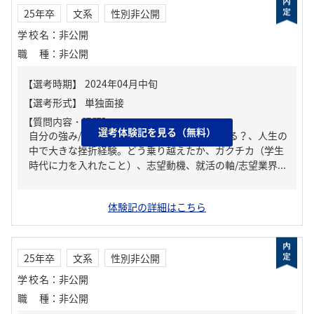
25年卒
文系
性別非公開
学校名
：
非公開
職種
：
非公開
【質問内容・課題】
選考体験記を見る（無料）
自分の強み/弱み、周りからどんな人といわれる？、人生の
中で大きな挫折経験。どう乗り越えたか、ガクチカ（学生
時代に力を入れたこと）、志望動機、就活の軸/志望業界...
体験記の詳細はこちら
25年卒
文系
性別非公開
学校名
：
非公開
職種
：
非公開