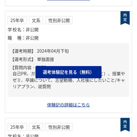
25年卒
文系
性別非公開
学校名
：
非公開
職種
：
非公開
【質問内容・課題】
選考体験記を見る（無料）
自己PR、ガクチカ（学生時代に力を入れたこと）、授業や
ゼミ、卒論について、志望動機、入社後にしたいこと/キャ
リアプラン、逆質問
体験記の詳細はこちら
25年卒
文系
性別非公開
学校名
：
非公開