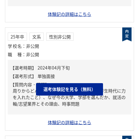
体験記の詳細はこちら
25年卒
文系
性別非公開
学校名
：
非公開
職種
：
非公開
【質問内容・課題】
選考体験記を見る（無料）
周りからどんな人といわれる？、ガクチカ（学生時代に力
を入れたこと）、なぜ今の大学、学部を選んだか、就活の
軸/志望業界とその理由、時事問題
体験記の詳細はこちら