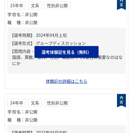
25年卒
文系
性別非公開
学校名
：
非公開
職種
：
非公開
【質問内容・課題】
選考体験記を見る（無料）
国語、算数、理科、社会、英語の中で2番目に重要なのはな
にか
体験記の詳細はこちら
24年卒
文系
性別非公開
学校名
：
非公開
職種
：
非公開