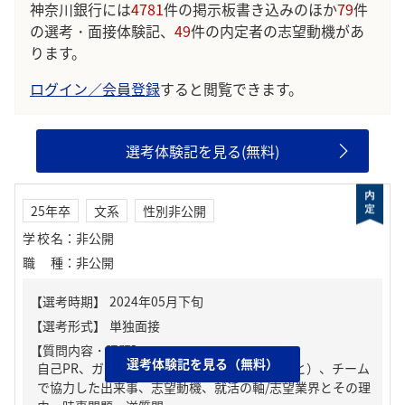
神奈川銀行には
4781
件の掲示板書き込みのほか
79
件
の選考・面接体験記、
49
件の内定者の志望動機があ
ります。
ログイン／会員登録
すると閲覧できます。
選考体験記を見る(無料)
25年卒
文系
性別非公開
学校名
：
非公開
職種
：
非公開
【質問内容・課題】
選考体験記を見る（無料）
自己PR、ガクチカ（学生時代に力を入れたこと）、チーム
で協力した出来事、志望動機、就活の軸/志望業界とその理