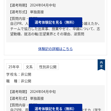
【質問内容・課題】
選考体験記を見る（無料）
自己PR、人生の中で大きな挫折経験。どう乗り越えたか、
チームで協力した出来事、授業やゼミ、卒論について、志
望動機、就活の軸/志望業界とその理由、逆質問
体験記の詳細はこちら
25年卒
文系
性別非公開
学校名
：
非公開
職種
：
非公開
【質問内容・課題】
選考体験記を見る（無料）
自己PR、周りからどんな人といわれる？、ガクチカ（学生