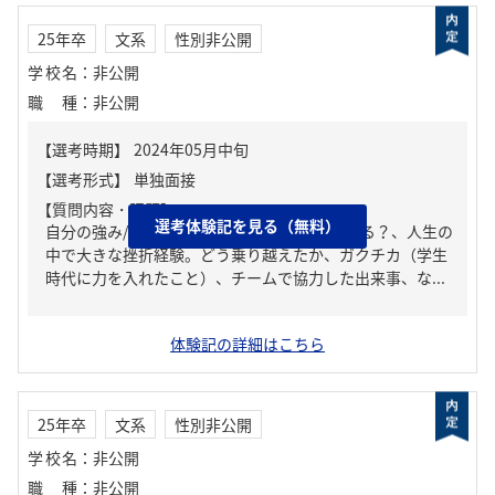
25年卒
文系
性別非公開
学校名
：
非公開
職種
：
非公開
【質問内容・課題】
選考体験記を見る（無料）
自分の強み/弱み、周りからどんな人といわれる？、人生の
中で大きな挫折経験。どう乗り越えたか、ガクチカ（学生
時代に力を入れたこと）、チームで協力した出来事、な...
体験記の詳細はこちら
25年卒
文系
性別非公開
学校名
：
非公開
職種
：
非公開