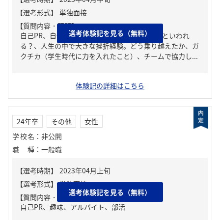
【質問内容・課題】
選考体験記を見る（無料）
自己PR、自分の強み/弱み、周りからどんな人といわれ
る？、人生の中で大きな挫折経験。どう乗り越えたか、ガ
クチカ（学生時代に力を入れたこと）、チームで協力し...
体験記の詳細はこちら
24年卒
その他
女性
学校名
：
非公開
職種
：
一般職
選考体験記を見る（無料）
【質問内容・課題】
自己PR、趣味、アルバイト、部活