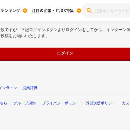
業ランキング
注目の企業・IT/DX特集
手数ですが、下記ログインボタンよりログインをしてから、インターン
注目の企業特集
みんなのIT業界新卒就職人気企業ランキング
みんな
の投稿をお願いいたします。
[27卒] 本選考体験記投稿キャンペーン
28卒 注目企業特集
27卒 注目企業特集
みんなのDX企業就職ブランド調査
注目のIT・DX企業特集
ログイン
28卒 IT・DX企業特集
27卒 IT・DX企業特集
28卒
みんなのIT業界新卒就職人気企業ランキング
みんな
企業研究
インターン
授業評価
ちら
グループ規約
プライバシーポリシー
外部送信ポリシー
カス