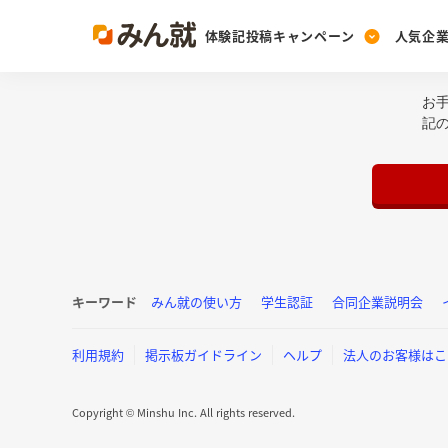
体験記投稿キャンペーン
人気企
お
Post
Ranking
PickUp
記
投稿する
ランキングを見る
注目の企業特集
Vote
投票する
動画で知ろう！業界・
キーワード
みん就の使い方
学生認証
合同企業説明会
利用規約
掲示板ガイドライン
ヘルプ
法人のお客様はこ
Copyright © Minshu Inc. All rights reserved.