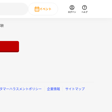
イベント
ログイン
ヘルプ
Event
体験
の新卒就職人気企業ランキング
みんなのインターン人気企業ランキン
直近のイベント一覧
もっと見る
 IT・DX現場社員インタビュー
の新卒就職人気企業ランキング
みんなのインターン人気企業ランキン
タマーハラスメントポリシー
企業情報
サイトマップ