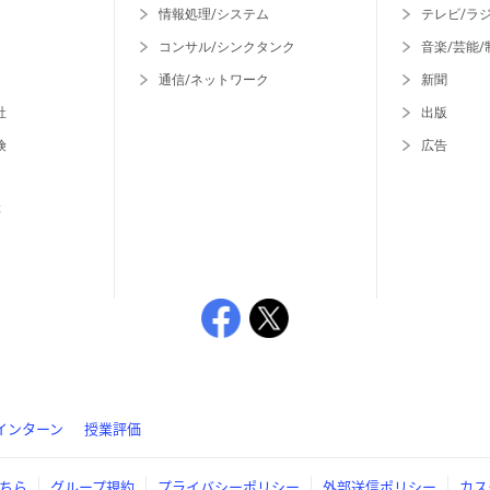
情報処理/システム
テレビ/ラ
コンサル/シンクタンク
音楽/芸能/
通信/ネットワーク
新聞
社
出版
険
広告
等
インターン
授業評価
ちら
グループ規約
プライバシーポリシー
外部送信ポリシー
カス