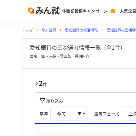
体験記投稿キャンペーン
人気企
トップ
地方銀行
愛知銀行の就活情報
愛知銀行の面接情
Post
Ranking
PickUp
投稿する
ランキングを見る
注目の企業特集
愛知銀行の三次選考情報一覧（全2件）
面接・GD・人数・雰囲気・質問内容
Vote
投票する
2
全
件
動画で知ろう！業界・
絞り込み
卒年
選考フェーズ