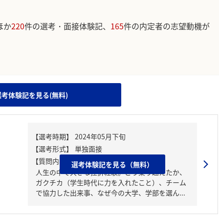
ほか
220
件の選考・面接体験記、
165
件の内定者の志望動機が
。
選考体験記を見る(無料)
【質問内容・課題】
選考体験記を見る（無料）
人生の中で大きな挫折経験。どう乗り越えたか、
ガクチカ（学生時代に力を入れたこと）、チーム
で協力した出来事、なぜ今の大学、学部を選ん...