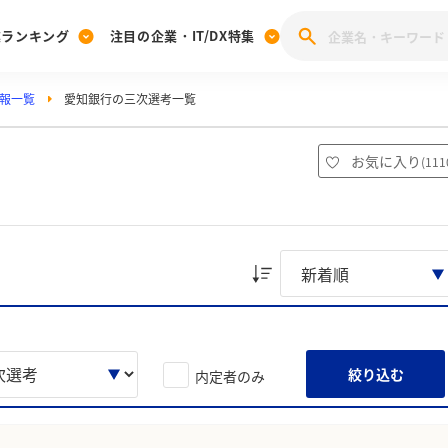
業ランキング
注目の企業・IT/DX特集
報一覧
愛知銀行の三次選考一覧
注目の企業特集
みんなのIT業界新卒就職人気企業ランキング
みんな
[27卒] 本選考体験記投稿キャンペーン
28卒 注目企業特集
27卒 注目企業特集
みんなのDX企業就職ブランド調査
お気に入り
(
111
注目のIT・DX企業特集
28卒 IT・DX企業特集
27卒 IT・DX企業特集
28卒
みんなのIT業界新卒就職人気企業ランキング
みんな
企業研究
絞り込む
内定者のみ