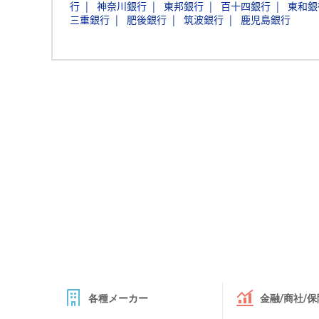
行
神奈川銀行
東邦銀行
百十四銀行
東和銀
三重銀行
肥後銀行
筑波銀行
鹿児島銀行
各種メーカー
金融/商社/保