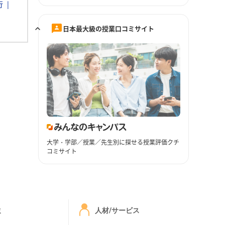
行
日本最大級の授業口コミサイト
大学・学部／授業／先生別に探せる授業評価クチ
コミサイト
ミ
人材/サービス