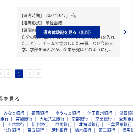
【質問内容・課題】
選考体験記を見る（無料）
自分の強み/弱み、ガクチカ（学生時代に力を入れ
たこと）、チームで協力した出来事、なぜ今の大
学、学部を選んだか、企業研究はどのように行...
1
一覧を見る
みなと銀行
福岡銀行
ゆうちょ銀行
池田泉州銀行
滋賀銀
島銀行
常陽銀行
大垣共立銀行
南都銀行
京葉銀行
愛知銀
行
十六銀行
伊予銀行
群馬銀行
北海道銀行
千葉興業銀行
北洋銀行
百五銀行
足利銀行
栃木銀行
第三銀行
但馬