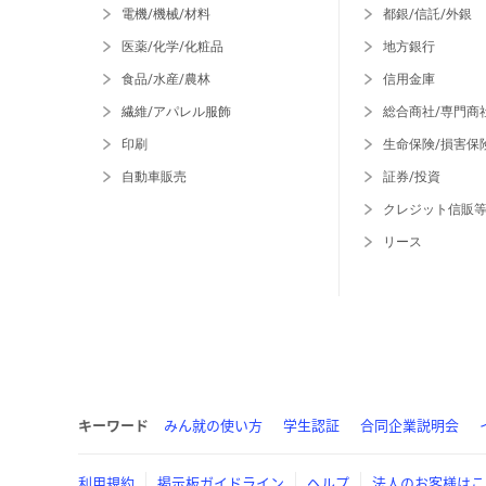
電機/機械/材料
都銀/信託/外銀
医薬/化学/化粧品
地方銀行
食品/水産/農林
信用金庫
繊維/アパレル服飾
総合商社/専門商
印刷
生命保険/損害保
自動車販売
証券/投資
クレジット信販
リース
キーワード
みん就の使い方
学生認証
合同企業説明会
利用規約
掲示板ガイドライン
ヘルプ
法人のお客様はこ