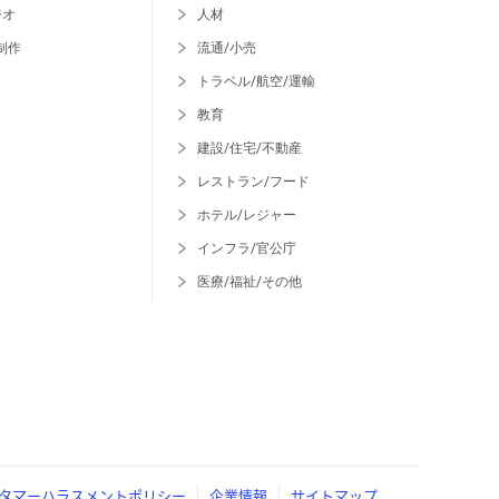
ジオ
人材
制作
流通/小売
トラベル/航空/運輸
教育
建設/住宅/不動産
レストラン/フード
ホテル/レジャー
インフラ/官公庁
医療/福祉/その他
タマーハラスメントポリシー
企業情報
サイトマップ