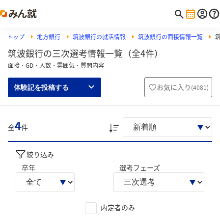
トップ
地方銀行
筑波銀行の就活情報
筑波銀行の面接情報一覧
筑波銀行の三次選考情報一覧（全4件）
面接・GD・人数・雰囲気・質問内容
お気に入り
(
4081
)
体験記を投稿する
4
全
件
絞り込み
卒年
選考フェーズ
内定者のみ