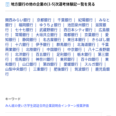
地方銀行の他の企業の[1-5]次選考体験記一覧を見る
関西みらい銀行
京都銀行
千葉銀行
紀陽銀行
みなと
銀行
福岡銀行
ゆうちょ銀行
池田泉州銀行
滋賀銀
行
七十七銀行
武蔵野銀行
西日本シティ銀行
広島銀
行
常陽銀行
大垣共立銀行
南都銀行
京葉銀行
愛
知銀行
静岡銀行
名古屋銀行
東日本銀行
きらぼし銀
行
十六銀行
伊予銀行
群馬銀行
北海道銀行
千葉
興業銀行
北陸銀行
中国銀行
中京銀行
八十二長野銀
行
北洋銀行
百五銀行
足利銀行
栃木銀行
第三銀
行
但馬銀行
神奈川銀行
東邦銀行
百十四銀行
東
和銀行
山口銀行
第四銀行
愛媛銀行
スルガ銀行
山梨中央銀行
三重銀行
肥後銀行
筑波銀行
鹿児島銀
行
キーワード
みん就の使い方
学生認証
合同企業説明会
インターン
授業評価