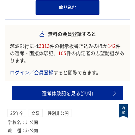
絞り込む
無料の会員登録すると
筑波銀行には
3313
件の掲示板書き込みのほか
142
件
の選考・面接体験記、
105
件の内定者の志望動機があ
ります。
ログイン／会員登録
すると閲覧できます。
選考体験記を見る(無料)
25年卒
文系
性別非公開
学校名
：
非公開
職種
：
非公開