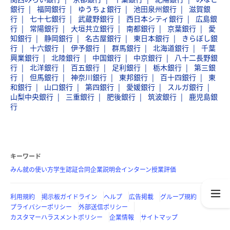
銀行
福岡銀行
ゆうちょ銀行
池田泉州銀行
滋賀銀
行
七十七銀行
武蔵野銀行
西日本シティ銀行
広島銀
行
常陽銀行
大垣共立銀行
南都銀行
京葉銀行
愛
知銀行
静岡銀行
名古屋銀行
東日本銀行
きらぼし銀
行
十六銀行
伊予銀行
群馬銀行
北海道銀行
千葉
興業銀行
北陸銀行
中国銀行
中京銀行
八十二長野銀
行
北洋銀行
百五銀行
足利銀行
栃木銀行
第三銀
行
但馬銀行
神奈川銀行
東邦銀行
百十四銀行
東
和銀行
山口銀行
第四銀行
愛媛銀行
スルガ銀行
山梨中央銀行
三重銀行
肥後銀行
筑波銀行
鹿児島銀
行
キーワード
みん就の使い方
学生認証
合同企業説明会
インターン
授業評価
利用規約
掲示板ガイドライン
ヘルプ
広告掲載
グループ規約
プライバシーポリシー
外部送信ポリシー
カスタマーハラスメントポリシー
企業情報
サイトマップ