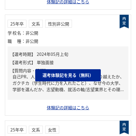
体験記の詳細はこちら
25年卒
文系
性別非公開
学校名
：
非公開
職種
：
非公開
【質問内容・課題】
選考体験記を見る（無料）
自己PR、人生の中で大きな挫折経験。どう乗り越えたか、
ガクチカ（学生時代に力を入れたこと）、なぜ今の大学、
学部を選んだか、志望動機、就活の軸/志望業界とその理...
体験記の詳細はこちら
25年卒
文系
女性