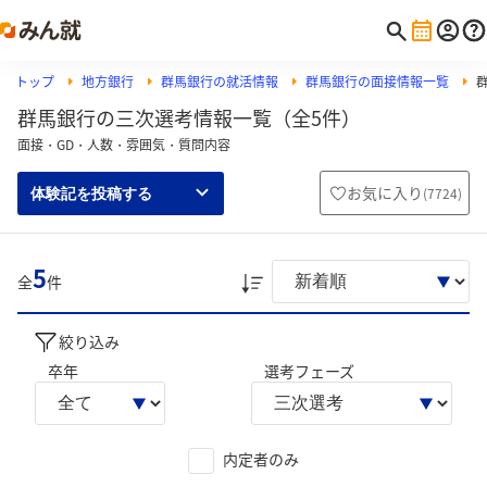
トップ
地方銀行
群馬銀行の就活情報
群馬銀行の面接情報一覧
群馬銀行の三次選考情報一覧（全5件）
面接・GD・人数・雰囲気・質問内容
お気に入り
(
7724
)
体験記を投稿する
5
全
件
絞り込み
卒年
選考フェーズ
内定者のみ