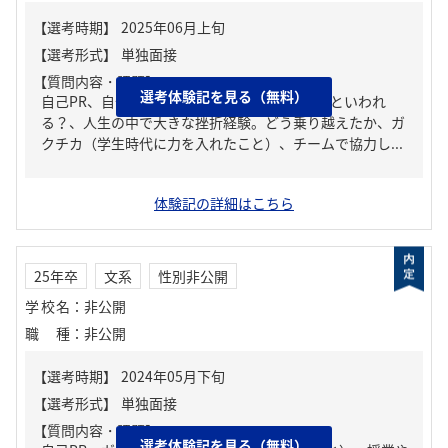
【質問内容・課題】
選考体験記を見る（無料）
自己PR、自分の強み/弱み、周りからどんな人といわれ
る？、人生の中で大きな挫折経験。どう乗り越えたか、ガ
クチカ（学生時代に力を入れたこと）、チームで協力し...
体験記の詳細はこちら
25年卒
文系
性別非公開
学校名
：
非公開
職種
：
非公開
【質問内容・課題】
選考体験記を見る（無料）