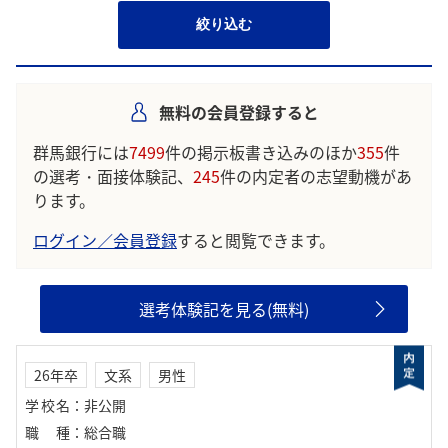
絞り込む
無料の会員登録すると
群馬銀行には
7499
件の掲示板書き込みのほか
355
件
の選考・面接体験記、
245
件の内定者の志望動機があ
ります。
ログイン／会員登録
すると閲覧できます。
選考体験記を見る(無料)
26年卒
文系
男性
学校名
：
非公開
職種
：
総合職