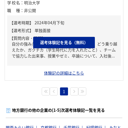
学校名
：
明治大学
職種
：
非公開
【質問内容・課題】
選考体験記を見る（無料）
自分の強み/弱み、人生の中で大きな挫折経験。どう乗り越
えたか、ガクチカ（学生時代に力を入れたこと）、チーム
で協力した出来事、授業やゼミ、卒論について、入社後...
体験記の詳細はこちら
1
地方銀行の他の企業の[1-5]次選考体験記一覧を見る
関西みらい銀行
京都銀行
千葉銀行
紀陽銀行
みなと