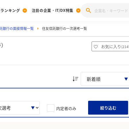
業ランキング
注目の企業・IT/DX特集
託銀行の面接情報一覧
住友信託銀行の一次選考一覧
注目の企業特集
みんなのIT業界新卒就職人気企業ランキング
みんな
[27卒] 本選考体験記投稿キャンペーン
28卒 注目企業特集
27卒 注目企業特集
みんなのDX企業就職ブランド調査
件）
お気に入り
(
214
注目のIT・DX企業特集
28卒 IT・DX企業特集
27卒 IT・DX企業特集
28卒
みんなのIT業界新卒就職人気企業ランキング
みんな
企業研究
絞り込む
内定者のみ