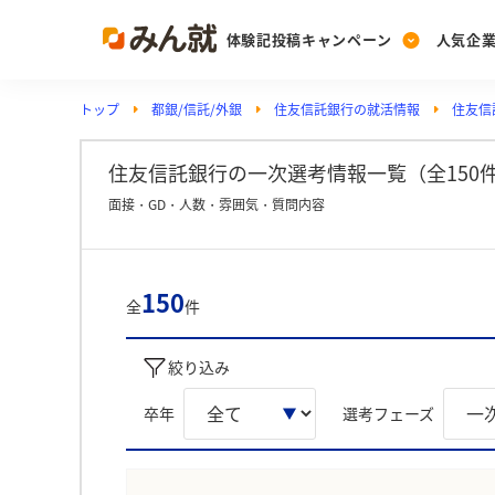
体験記投稿キャンペーン
人気企
トップ
都銀/信託/外銀
住友信託銀行の就活情報
住友信
Post
Ranking
PickUp
投稿する
ランキングを見る
注目の企業特集
住友信託銀行の一次選考情報一覧（全150
面接・GD・人数・雰囲気・質問内容
Vote
投票する
150
全
件
動画で知ろう！業界・
絞り込み
卒年
選考フェーズ