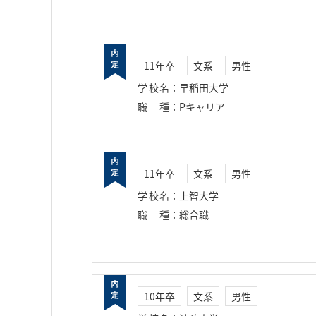
11年卒
文系
男性
学校名
：
早稲田大学
職種
：
Pキャリア
11年卒
文系
男性
学校名
：
上智大学
職種
：
総合職
10年卒
文系
男性