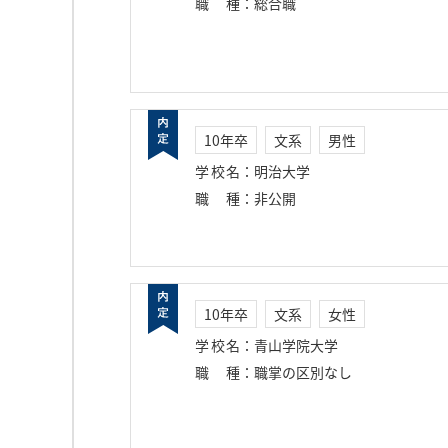
職種
：
総合職
10年卒
文系
男性
学校名
：
明治大学
職種
：
非公開
10年卒
文系
女性
学校名
：
青山学院大学
職種
：
職掌の区別なし