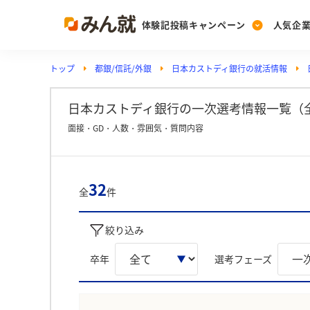
体験記投稿キャンペーン
人気企
トップ
都銀/信託/外銀
日本カストディ銀行の就活情報
Post
Ranking
PickUp
投稿する
ランキングを見る
注目の企業特集
日本カストディ銀行の一次選考情報一覧（全
面接・GD・人数・雰囲気・質問内容
Vote
投票する
32
全
件
動画で知ろう！業界・
絞り込み
卒年
選考フェーズ