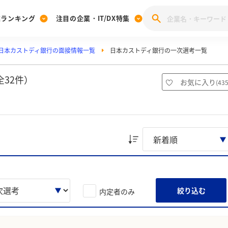
業ランキング
注目の企業・IT/DX特集
日本カストディ銀行の面接情報一覧
日本カストディ銀行の一次選考一覧
注目の企業特集
みんなのIT業界新卒就職人気企業ランキング
みんな
[27卒] 本選考体験記投稿キャンペーン
28卒 注目企業特集
27卒 注目企業特集
みんなのDX企業就職ブランド調査
32件）
お気に入り
(
43
注目のIT・DX企業特集
28卒 IT・DX企業特集
27卒 IT・DX企業特集
28卒
みんなのIT業界新卒就職人気企業ランキング
みんな
企業研究
絞り込む
内定者のみ