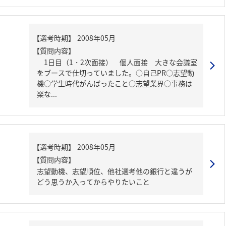
【質問内容】
1日目（1・2次面接） 個人面接 大きな会議室
をブースで仕切っていました。○自己PR○志望動
機○学生時代がんばったこと○志望業界○事務は
楽な...
【質問内容】
志望動機、志望順位、他社選考他の銀行と違うが
どう思うか入ってからやりたいこと