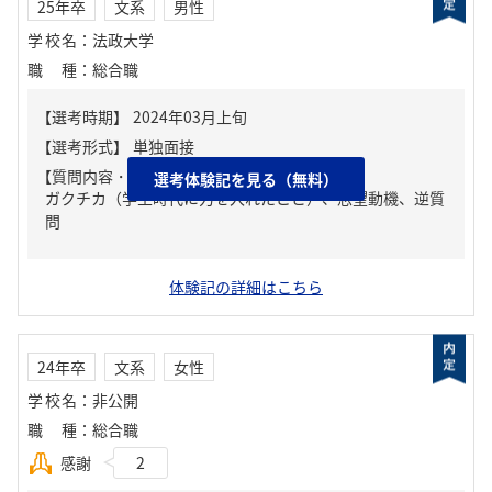
25年卒
文系
男性
学校名
：
法政大学
職種
：
総合職
【質問内容・課題】
選考体験記を見る（無料）
ガクチカ（学生時代に力を入れたこと）、志望動機、逆質
問
体験記の詳細はこちら
24年卒
文系
女性
学校名
：
非公開
職種
：
総合職
感謝
2