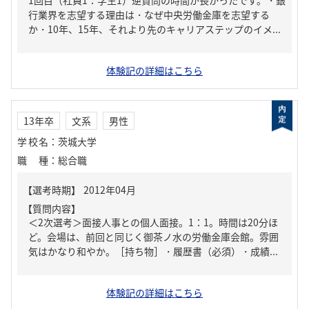
1回目（社員1：学生1）逆質問の時間が長かったです。・銀
行業界を志望する理由は・なぜ中央労働金庫を志望する
か・10年、15年、それより先のキャリアステップのイメ...
体験記の詳細はこちら
13年卒
文系
男性
学校名
：
茨城大学
職種
：
総合職
【質問内容】
＜2次選考＞面接人事との個人面接。1：1。時間は20分ほ
ど。会場は、前回と同じく御茶ノ水の労働金庫会館。雰囲
気はかなり和やか。［持ち物］・履歴書（必須）・成績...
体験記の詳細はこちら