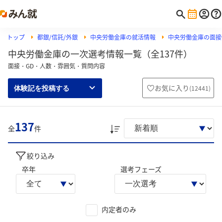
トップ
都銀/信託/外銀
中央労働金庫の就活情報
中央労働金庫の面接
中央労働金庫の一次選考情報一覧（全137件）
面接・GD・人数・雰囲気・質問内容
お気に入り
(
12441
)
体験記を投稿する
137
全
件
絞り込み
卒年
選考フェーズ
内定者のみ