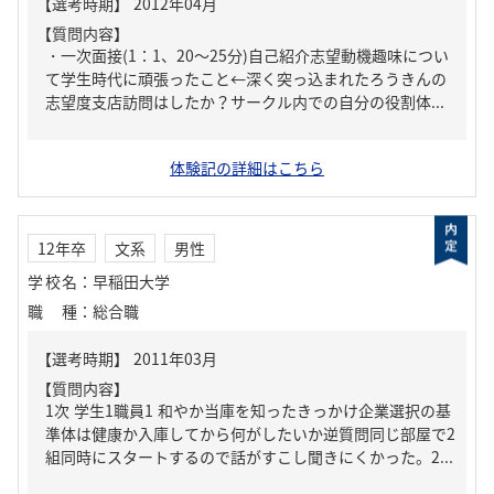
【質問内容】
・一次面接(1：1、20～25分)自己紹介志望動機趣味につい
て学生時代に頑張ったこと←深く突っ込まれたろうきんの
志望度支店訪問はしたか？サークル内での自分の役割体...
体験記の詳細はこちら
12年卒
文系
男性
学校名
：
早稲田大学
職種
：
総合職
【質問内容】
1次 学生1職員1 和やか当庫を知ったきっかけ企業選択の基
準体は健康か入庫してから何がしたいか逆質問同じ部屋で2
組同時にスタートするので話がすこし聞きにくかった。2...