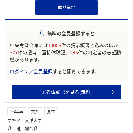
絞り込む
無料の会員登録すると
中央労働金庫には
10006
件の掲示板書き込みのほか
377
件の選考・面接体験記、
246
件の内定者の志望動
機があります。
ログイン／会員登録
すると閲覧できます。
選考体験記を見る(無料)
26年卒
文系
男性
学校名
：
東洋大学
職種
：
総合職