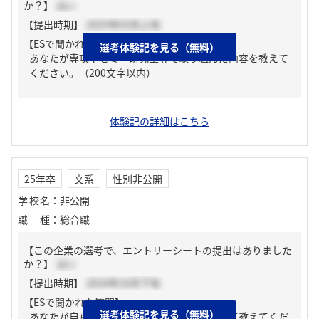
か？】
はい
【提出時期】
2025年03月上旬
【ESで聞かれた質問】
選考体験記を見る（無料）
あなたが専攻やゼミ・研究室等で取り組んだ内容を教えて
ください。（200文字以内）
体験記の詳細はこちら
25年卒
文系
性別非公開
学校名
：
非公開
職種
：
総合職
【この企業の選考で、エントリーシートの提出はありました
か？】
はい
【提出時期】
2024年10月下旬
【ESで聞かれた質問】
選考体験記を見る（無料）
あなたが自ら挑戦し、やり抜いた経験について教えてくだ