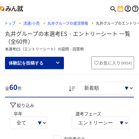
トップ
流通/小売
丸井グループの就活情報
丸井グループのエントリ
丸井グループの本選考ES・エントリーシート 一覧
（全60件）
本選考ES（エントリーシート）の設問・回答例
お気に入り
(
9954
)
体験記を投稿する
60
全
件
絞り込み
卒年
選考フェーズ
内定者のみ