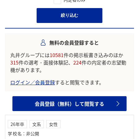
絞り込む
無料の会員登録すると
丸井グループには
10581
件の掲示板書き込みのほか
315
件の選考・面接体験記、
224
件の内定者の志望動
機があります。
ログイン／会員登録
すると閲覧できます。
会員登録（無料）して閲覧する
26年卒
文系
女性
学校名
：
非公開