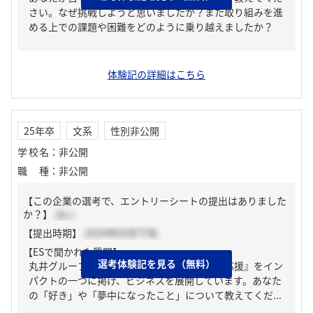
さい。なぜ挑戦しようと思いましたか？また取り組みを進
める上での課題や困難をどのように乗り越えましたか？
体験記の詳細はこちら
25年卒
文系
性別非公開
学校名
：
非公開
職種
：
非公開
【この企業の選考で、エントリーシートの提出はありました
か？】
はい
【提出時期】
2024年05月下旬
【ESで聞かれた質問】
選考体験記を見る（無料）
丸井グループは、『一人ひとりの「好き」を応援』をイン
パクトの一つに掲げ、ビジネスを展開しています。あなた
の「好き」や「夢中になったこと」について教えてくだ...