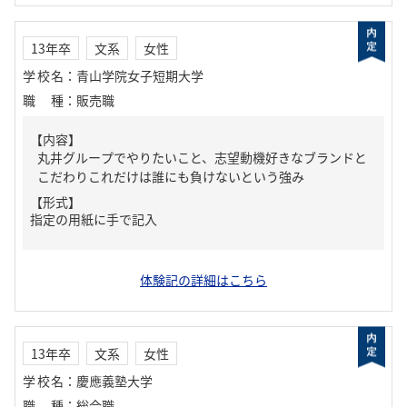
13年卒
文系
女性
学校名
：
青山学院女子短期大学
職種
：
販売職
【内容】
丸井グループでやりたいこと、志望動機好きなブランドと
こだわりこれだけは誰にも負けないという強み
【形式】
指定の用紙に手で記入
体験記の詳細はこちら
13年卒
文系
女性
学校名
：
慶應義塾大学
職種
：
総合職