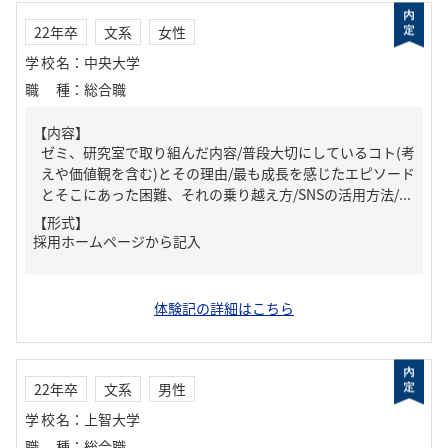
22年卒
文系
女性
学校名
：
中央大学
職種
：
総合職
【内容】
ゼミ、研究室で取り組んだ内容/普段大切にしているコト(考
えや価値観を含む)とその理由/最も成長を感じたエピソード
とそこにあった困難、それの乗り越え方/SNSの活用方法/...
【形式】
採用ホームページから記入
体験記の詳細はこちら
22年卒
文系
男性
学校名
：
上智大学
職種
：
総合職