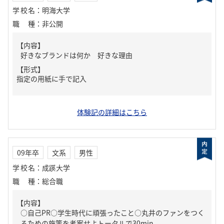
学校名
：
明海大学
職種
：
非公開
【内容】
好きなブランドは何か 好きな理由
【形式】
指定の用紙に手で記入
体験記の詳細はこちら
09年卒
文系
男性
学校名
：
成蹊大学
職種
：
総合職
【内容】
○自己PR○学生時代に頑張ったこと○丸井のファンをつく
るための施策を考案せよトータルで30min