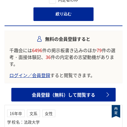
絞り込む
無料の会員登録すると
千趣会には
6496
件の掲示板書き込みのほか
79
件の選
考・面接体験記、
36
件の内定者の志望動機がありま
す。
ログイン／会員登録
すると閲覧できます。
会員登録（無料）して閲覧する
16年卒
文系
女性
学校名
：
法政大学