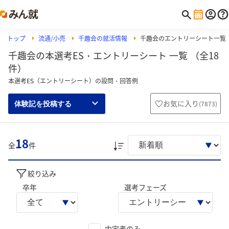
トップ
流通/小売
千趣会の就活情報
千趣会のエントリーシート一覧
千趣会の本選考ES・エントリーシート 一覧 （全18
件）
本選考ES（エントリーシート）の設問・回答例
お気に入り
(
7873
)
体験記を投稿する
18
全
件
絞り込み
卒年
選考フェーズ
内定者のみ