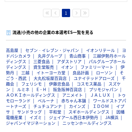
1
流通/小売の他の企業の本選考ES一覧を見る
高島屋
セブン‐イレブン・ジャパン
イオンリテール
ヨ
ドバシカメラ
丸井グループ
青山商事
三越伊勢丹ホール
ディングス
三菱食品
アダストリア
パルグループホール
ディングス
資生堂販売
イオン
ファミリーマート
伊
勢丹
三越
イトーヨーカ堂
良品計画
ローソン
そ
ごう・西武
大丸松坂屋百貨店
ユナイテッドアローズ
千
趣会
フェリシモ
伊藤忠食品
コスモス薬品
スズケ
ン
ルミネ
E・H
阪急阪神百貨店
プリモジャパン
ＡＯＫＩホールディングス
アニメイト
ＪＡＬＵＸ
トゥ
モローランド
ベルーナ
赤ちゃん本舗
ワールドストアパ
ートナーズ
チュチュアンナ
カインズ
ＩＤＯＭ
イプ
サ
サンドラッグ
平和堂
スギホールディングス
因幡
電機産業
イズミ
ジェイアール西日本伊勢丹
JA横浜
ジャパンイマジネーション
ニッセンホールディングス