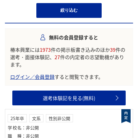
絞り込む
無料の会員登録すると
椿本興業には
1973
件の掲示板書き込みのほか
39
件の
選考・面接体験記、
27
件の内定者の志望動機があり
ます。
ログイン／会員登録
すると閲覧できます。
選考体験記を見る(無料)
25年卒
文系
性別非公開
学校名
：
非公開
職種
：
非公開