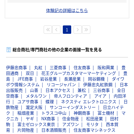
体験記の詳細はこちら
1
総合商社/専門商社の他の企業の面接一覧を見る
伊藤忠商事
丸紅
三菱商事
住友商事
阪和興業
豊
田通商
双日
花王グループカスタマーマーケティング
豊
島
JFE商事
岩谷産業
長瀬産業
岡谷鋼機
ダイワ
ボウ情報システム
リコージャパン
伊藤忠丸紅鉄鋼
日本
出版販売
山善
日本アクセス
兼松
三谷商事
全日
空商事
メタルワン
帝人フロンティア
アイア
内田洋
行
ユアサ商事
蝶理
ネクスティ エレクトロニクス
日
鉄物産
瀧定大阪
サンコーインダストリー
日立ハイテ
ク
稲畑産業
トラスコ中山
神鋼商事
冨士機材
マ
クニカ
ヤギ
NX商事
住金物産
松田産業
田村
駒
富士ゼロックス東京
アズワン
モリタ
西本貿
易
片岡物産
日本酒類販売
住友商事マシネックス