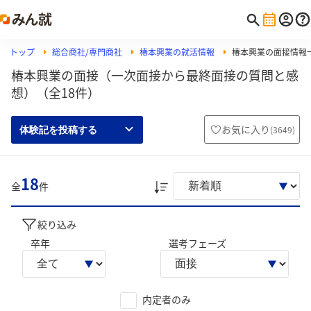
トップ
総合商社/専門商社
椿本興業の就活情報
椿本興業の面接情報
椿本興業の面接（一次面接から最終面接の質問と感
想）（全18件）
お気に入り
(
3649
)
体験記を投稿する
18
全
件
絞り込み
卒年
選考フェーズ
内定者のみ