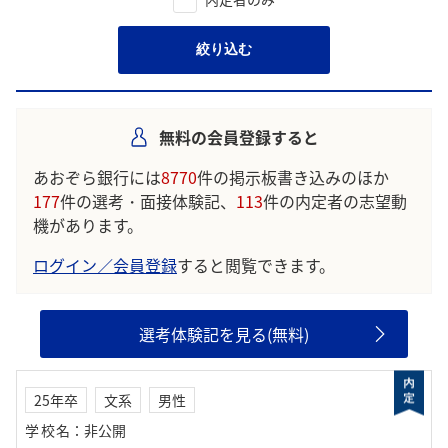
絞り込む
無料の会員登録すると
あおぞら銀行には
8770
件の掲示板書き込みのほか
177
件の選考・面接体験記、
113
件の内定者の志望動
機があります。
ログイン／会員登録
すると閲覧できます。
選考体験記を見る(無料)
25年卒
文系
男性
学校名
：
非公開