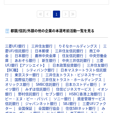
1
都銀/信託/外銀の他の企業の本選考前活動一覧を見る
三菱UFJ銀行
三井住友銀行
りそなホールディングス
三
菱UFJ信託銀行
日本郵便
三井住友信託銀行
商工中
金
日本銀行
農林中央金庫
住友信託銀行
中央労働金
庫
あおぞら銀行
新生銀行
中央三井信託銀行
三菱
UFJ銀行【アソシエイト】
日本政策投資銀行
三井住友銀行
【BC職】
シティバンク銀行
日本マスタートラスト信託銀
行
東京スター銀行
三井住友トラスト・ビジネスサービ
ス
国際協力銀行
三井住友トラスト・ホールディングス
オリックス銀行
SMBC信託銀行
日本カストディ銀行
ド
イツ銀行
みずほ信託銀行
住信ビジネスサービス
イオン
銀行
野村信託銀行
セブン銀行
HSBC[香港上海銀行]
ビー・エヌ・ピー・パリバ
ソニー銀行
資産管理サービス
信託銀行
ジャパンネット銀行
SBJ銀行
三菱UFJファク
ター
全国保証
全国銀行協会
住信SBIネット銀行
み