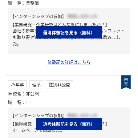
職種
：
業務職
【インターンシップの参加】
参加しなかった
【業界研究・企業研究はどんな風にしましたか？】
会社の新卒採用のページを全部読みました。パンフレット
選考体験記を見る（無料）
も取り寄せYouTubeの動画も見てから本参考に臨みまし
た。
体験記の詳細はこちら
25年卒
理系
性別非公開
学校名
：
非公開
職種
：
-
【インターンシップの参加】
参加しなかった
【業界研究・企業研究はどんな風にしましたか？】
選考体験記を見る（無料）
ホームページを熟読した。