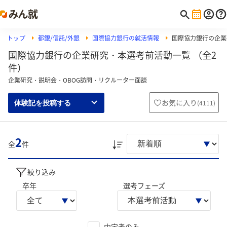
トップ
都銀/信託/外銀
国際協力銀行の就活情報
国際協力銀行の企業
国際協力銀行の企業研究・本選考前活動一覧 （全2
件）
企業研究・説明会・OBOG訪問・リクルーター面談
お気に入り
(
4111
)
体験記を投稿する
2
全
件
絞り込み
卒年
選考フェーズ
内定者のみ