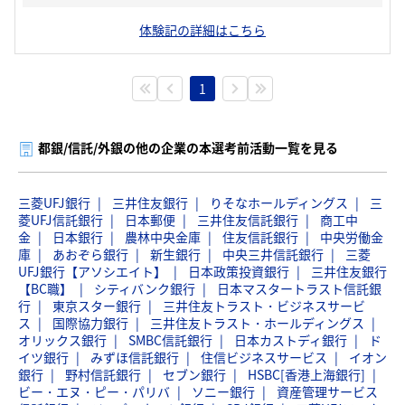
体験記の詳細はこちら
1
都銀/信託/外銀の他の企業の本選考前活動一覧を見る
三菱UFJ銀行
三井住友銀行
りそなホールディングス
三
菱UFJ信託銀行
日本郵便
三井住友信託銀行
商工中
金
日本銀行
農林中央金庫
住友信託銀行
中央労働金
庫
あおぞら銀行
新生銀行
中央三井信託銀行
三菱
UFJ銀行【アソシエイト】
日本政策投資銀行
三井住友銀行
【BC職】
シティバンク銀行
日本マスタートラスト信託銀
行
東京スター銀行
三井住友トラスト・ビジネスサービ
ス
国際協力銀行
三井住友トラスト・ホールディングス
オリックス銀行
SMBC信託銀行
日本カストディ銀行
ド
イツ銀行
みずほ信託銀行
住信ビジネスサービス
イオン
銀行
野村信託銀行
セブン銀行
HSBC[香港上海銀行]
ビー・エヌ・ピー・パリバ
ソニー銀行
資産管理サービス