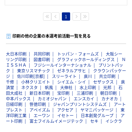
1
印刷の他の企業の本選考前活動一覧を見る
大日本印刷
共同印刷
トッパン・フォームズ
大阪シー
リング印刷
図書印刷
グラフィックホールディングス
Ｎ
ＩＳＳＨＡ
フジシールインターナショナル
プリントパッ
ク
東京リスマチック
ゼネラルアサヒ
クラウンパッケー
ジ
佐川印刷[京都]
スリーライト
廣川
共立印刷
千修
小林クリエイト
シイエム・シイ
セザックス
廣
済堂
ネクスタ
帆風
大伸社
水上印刷
光邦
石
田大成社
新日本印刷
宝印刷
三浦印刷
朝日印刷
中本パックス
カミオジャパン
エンスカイ
カナオカ
日経印刷
笹徳印刷
ジャパンプリントシステムズ
アート
プレスト
アベイズム
アクセア
ヤマニパッケージ
東
洋印刷工業
エーワン
イセトー
日本創発グループ
ア
ート印刷
富士フイルムイメージテック
セキ
イシクラ