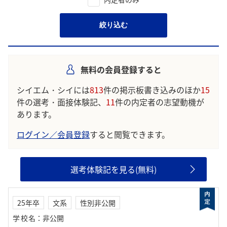
絞り込む
無料の会員登録すると
シイエム・シイには
813
件の掲示板書き込みのほか
15
件の選考・面接体験記、
11
件の内定者の志望動機が
あります。
ログイン／会員登録
すると閲覧できます。
選考体験記を見る(無料)
25年卒
文系
性別非公開
学校名
：
非公開