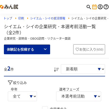
トップ
印刷
シイエム・シイの就活情報
シイエム・シイの企業研究
シイエム・シイの企業研究・本選考前活動一覧
（全2件）
企業研究・説明会・OBOG訪問・リクルーター面談
お気に入り
(
650
)
体験記を投稿する
2
全
件
絞り込み
卒年
選考フェーズ
内定者のみ