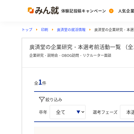
体験記投稿キャンペーン
人気企
トップ
印刷
廣済堂の就活情報
廣済堂の企業研究・本選
Post
Ranking
PickUp
投稿する
ランキングを見る
注目の企業特集
廣済堂の企業研究・本選考前活動一覧 （全
企業研究・説明会・OBOG訪問・リクルーター面談
Vote
投票する
1
全
件
動画で知ろう！業界・
絞り込み
卒年
選考フェーズ