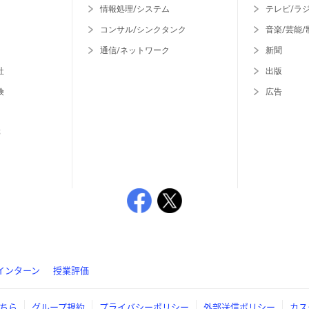
情報処理/システム
テレビ/ラ
コンサル/シンクタンク
音楽/芸能/
通信/ネットワーク
新聞
社
出版
険
広告
等
インターン
授業評価
ちら
グループ規約
プライバシーポリシー
外部送信ポリシー
カス