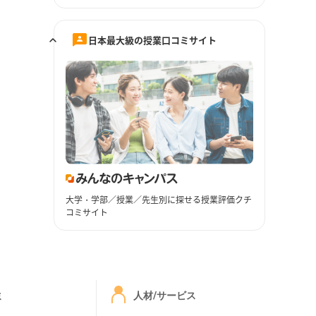
日本最大級の授業口コミサイト
大学・学部／授業／先生別に探せる授業評価クチ
コミサイト
ミ
人材/サービス