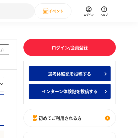
イベント
ログイン
ヘルプ
Event
の新卒就職人気企業ランキング
みんなのインターン人気企業ランキン
直近のイベント一覧
ログイン/会員登録
82
)
もっと見る
 IT・DX現場社員インタビュー
選考体験記を投稿する
の新卒就職人気企業ランキング
みんなのインターン人気企業ランキン
インターン体験記を投稿する
初めてご利用される方