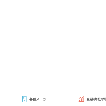
各種メーカー
金融/商社/保