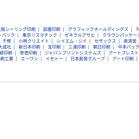
大阪シーリング印刷
図書印刷
グラフィックホールディングス
トパック
東京リスマチック
ゼネラルアサヒ
クラウンパッケー
千修
小林クリエイト
シイエム・シイ
セザックス
廣済堂
大成社
新日本印刷
宝印刷
三浦印刷
朝日印刷
中本パッ
経印刷
笹徳印刷
ジャパンプリントシステムズ
アートプレスト
印刷工業
エーワン
イセトー
日本創発グループ
アート印刷