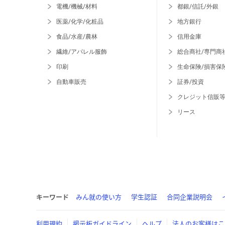
電機/機械/材料
都銀/信託/外銀
医薬/化学/化粧品
地方銀行
食品/水産/農林
信用金庫
繊維/アパレル服飾
総合商社/専門商
印刷
生命保険/損害保
自動車販売
証券/投資
クレジット信販
リース
キーワード
みん就の使い方
学生認証
合同企業説明会
利用規約
掲示板ガイドライン
ヘルプ
法人のお客様はこ