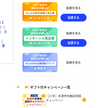
結果を見る
投票する
ＮＩ
ジ
ネ
結果を見る
ク
投票する
富
結果を見る
ギフト付キャンペーン一覧
［27卒］本選考体験記投稿
キャンペーン