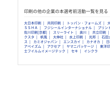
印刷の他の企業の本選考前活動一覧を見る
大日本印刷
共同印刷
トッパン・フォームズ
ＳＳＨＡ
フジシールインターナショナル
プリン
佐川印刷[京都]
スリーライト
廣川
共立印刷
クスタ
帆風
大伸社
水上印刷
光邦
石田
ス
カミオジャパン
エンスカイ
カナオカ
日
アベイズム
アクセア
ヤマニパッケージ
東洋
士フイルムイメージテック
セキ
イシクラ