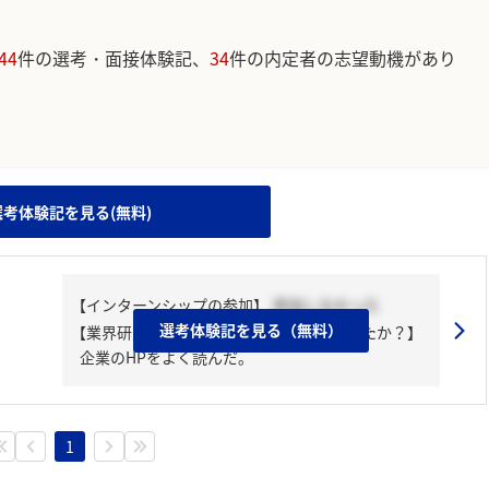
44
件の選考・面接体験記、
34
件の内定者の志望動機があり
。
選考体験記を見る(無料)
【インターンシップの参加】
参加しなかった
選考体験記を見る（無料）
【業界研究・企業研究はどんな風にしましたか？】
企業のHPをよく読んだ。
1