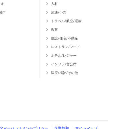
ジオ
人材
制作
流通/小売
トラベル/航空/運輸
教育
建設/住宅/不動産
レストラン/フード
ホテル/レジャー
インフラ/官公庁
医療/福祉/その他
タマーハラスメントポリシー
企業情報
サイトマップ