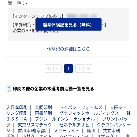
職種
：
-
【インターンシップの参加】
参加しなかった
【業界研究・企業研究はどんな風にしましたか？】
選考体験記を見る（無料）
企業のHPをよく読んだ。
体験記の詳細はこちら
1
印刷の他の企業の本選考前活動一覧を見る
大日本印刷
共同印刷
トッパン・フォームズ
大阪シー
リング印刷
図書印刷
グラフィックホールディングス
Ｎ
ＩＳＳＨＡ
フジシールインターナショナル
プリントパッ
ク
東京リスマチック
ゼネラルアサヒ
クラウンパッケー
ジ
佐川印刷[京都]
スリーライト
廣川
共立印刷
千修
小林クリエイト
シイエム・シイ
セザックス
廣