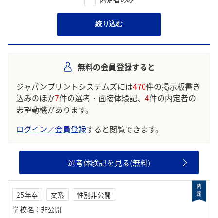
絞り込む
無料の会員登録すると
ジャパンプリントシステムズには
470
件の掲示板書き
込みのほか
7
件の選考・面接体験記、
4
件の内定者の
志望動機があります。
ログイン／会員登録
すると閲覧できます。
選考体験記を見る(無料)
25年卒
文系
性別非公開
学校名
：
非公開