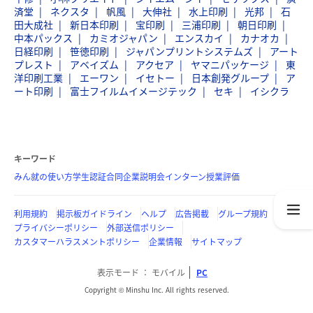
済堂
ネクスタ
帆風
大伸社
水上印刷
光邦
石
田大成社
新日本印刷
宝印刷
三浦印刷
朝日印刷
中本パックス
カミオジャパン
エンスカイ
カナオカ
日経印刷
笹徳印刷
ジャパンプリントシステムズ
アート
プレスト
アベイズム
アクセア
ヤマニパッケージ
東
洋印刷工業
エーワン
イセトー
日本創発グループ
ア
ート印刷
富士フイルムイメージテック
セキ
イシクラ
キーワード
みん就の使い方
学生認証
合同企業説明会
インターン
授業評価
利用規約
掲示板ガイドライン
ヘルプ
広告掲載
グループ規約
プライバシーポリシー
外部送信ポリシー
カスタマーハラスメントポリシー
企業情報
サイトマップ
表示モード
モバイル
PC
Copyright © Minshu Inc. All rights reserved.