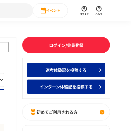
イベント
ログイン
ヘルプ
Event
の新卒就職人気企業ランキング
みんなのインターン人気企業ランキン
直近のイベント一覧
ログイン/会員登録
)
もっと見る
 IT・DX現場社員インタビュー
選考体験記を投稿する
の新卒就職人気企業ランキング
みんなのインターン人気企業ランキン
インターン体験記を投稿する
初めてご利用される方