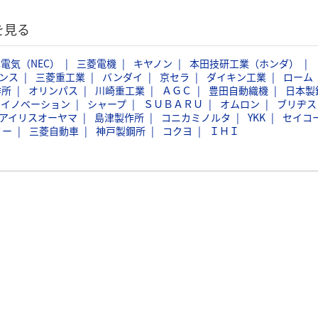
を見る
電気（NEC）
三菱電機
キヤノン
本田技研工業（ホンダ）
ンス
三菱重工業
バンダイ
京セラ
ダイキン工業
ローム
作所
オリンパス
川崎重工業
ＡＧＣ
豊田自動織機
日本製
スイノベーション
シャープ
ＳＵＢＡＲＵ
オムロン
ブリヂス
アイリスオーヤマ
島津製作所
コニカミノルタ
YKK
セイコ
ミー
三菱自動車
神戸製鋼所
コクヨ
ＩＨＩ