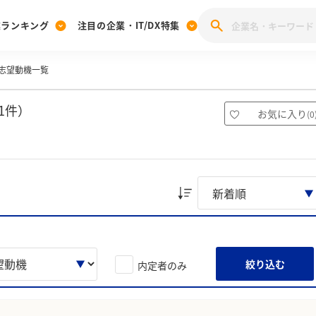
業ランキング
注目の企業・IT/DX特集
志望動機一覧
注目の企業特集
みんなのIT業界新卒就職人気企業ランキング
みんな
[27卒] 本選考体験記投稿キャンペーン
28卒 注目企業特集
27卒 注目企業特集
みんなのDX企業就職ブランド調査
1件）
お気に入り
(
0
注目のIT・DX企業特集
28卒 IT・DX企業特集
27卒 IT・DX企業特集
28卒
みんなのIT業界新卒就職人気企業ランキング
みんな
企業研究
絞り込む
内定者のみ