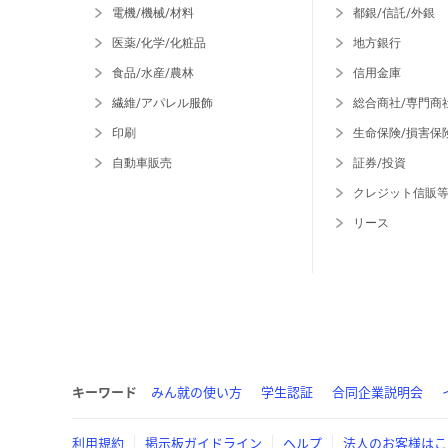
電機/機械/材料
都銀/信託/外銀
医薬/化学/化粧品
地方銀行
食品/水産/農林
信用金庫
繊維/アパレル服飾
総合商社/専門商
印刷
生命保険/損害保
自動車販売
証券/投資
クレジット信販
リース
キーワード
みん就の使い方
学生認証
合同企業説明会
利用規約
掲示板ガイドライン
ヘルプ
法人のお客様はこ