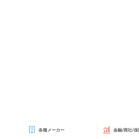
各種メーカー
金融/商社/保