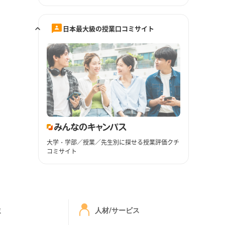
日本最大級の授業口コミサイト
大学・学部／授業／先生別に探せる授業評価クチ
コミサイト
ミ
人材/サービス