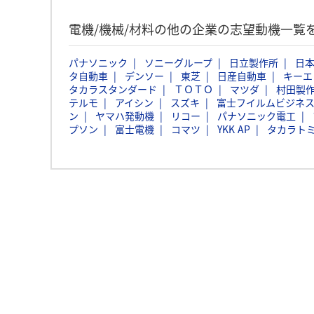
電機/機械/材料の他の企業の志望動機一覧
パナソニック
ソニーグループ
日立製作所
日本
タ自動車
デンソー
東芝
日産自動車
キーエ
タカラスタンダード
ＴＯＴＯ
マツダ
村田製
テルモ
アイシン
スズキ
富士フイルムビジネ
ン
ヤマハ発動機
リコー
パナソニック電工
プソン
富士電機
コマツ
YKK AP
タカラト