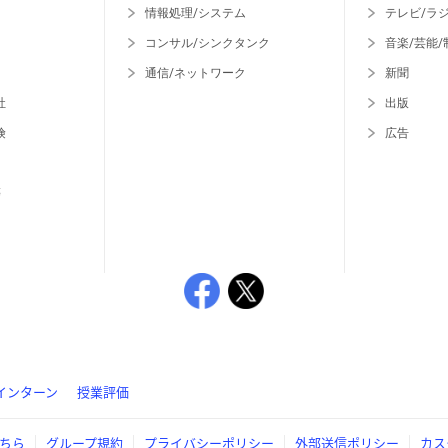
情報処理/システム
テレビ/ラ
コンサル/シンクタンク
音楽/芸能/
通信/ネットワーク
新聞
社
出版
険
広告
等
インターン
授業評価
ちら
グループ規約
プライバシーポリシー
外部送信ポリシー
カス