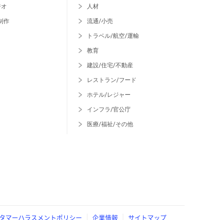
ジオ
人材
制作
流通/小売
トラベル/航空/運輸
教育
建設/住宅/不動産
レストラン/フード
ホテル/レジャー
インフラ/官公庁
医療/福祉/その他
タマーハラスメントポリシー
企業情報
サイトマップ