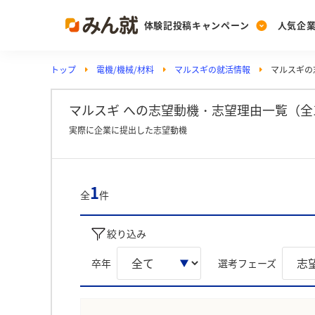
体験記投稿キャンペーン
人気企
トップ
電機/機械/材料
マルスギの就活情報
マルスギの
Post
Ranking
PickUp
投稿する
ランキングを見る
注目の企業特集
マルスギ への志望動機・志望理由一覧（全
実際に企業に提出した志望動機
Vote
投票する
1
全
件
動画で知ろう！業界・
絞り込み
卒年
選考フェーズ