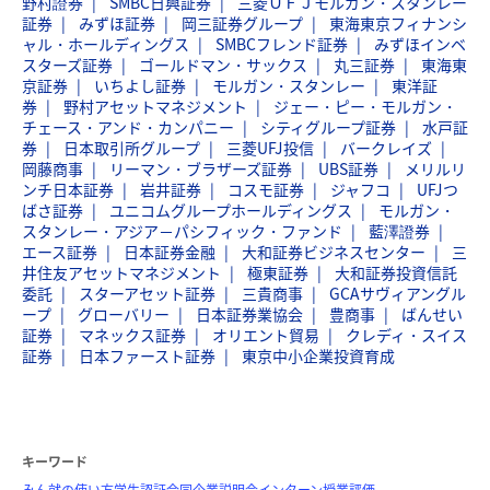
野村證券
SMBC日興証券
三菱ＵＦＪモルガン・スタンレー
証券
みずほ証券
岡三証券グループ
東海東京フィナンシ
ャル・ホールディングス
SMBCフレンド証券
みずほインベ
スターズ証券
ゴールドマン・サックス
丸三証券
東海東
京証券
いちよし証券
モルガン・スタンレー
東洋証
券
野村アセットマネジメント
ジェー・ピー・モルガン・
チェース・アンド・カンパニー
シティグループ証券
水戸証
券
日本取引所グループ
三菱UFJ投信
バークレイズ
岡藤商事
リーマン・ブラザーズ証券
UBS証券
メリルリ
ンチ日本証券
岩井証券
コスモ証券
ジャフコ
UFJつ
ばさ証券
ユニコムグループホールディングス
モルガン・
スタンレー・アジア－パシフィック・ファンド
藍澤證券
エース証券
日本証券金融
大和証券ビジネスセンター
三
井住友アセットマネジメント
極東証券
大和証券投資信託
委託
スターアセット証券
三貴商事
GCAサヴィアングル
ープ
グローバリー
日本証券業協会
豊商事
ばんせい
証券
マネックス証券
オリエント貿易
クレディ・スイス
証券
日本ファースト証券
東京中小企業投資育成
キーワード