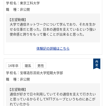
学校名
：
東京工科大学
職種
：
非公開
【志望動機】
大学で通信ネットワークについて学んでおり、それを生か
せる仕事だと思った。日本の通信を支えているという強い
使命感と誇りをもって働くことが出来ると思った。
体験記の詳細はこちら
14年卒
理系
男性
学校名
：
宝塚造形芸術大学短期大学部
職種
：
非公開
【志望動機】
通信が好きで日々利用していてその通信を支えて行きたい
と思っているからそしてNTTグループというものにあこが
れていたから