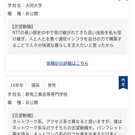
学校名
：
大同大学
職種
：
非公開
【志望動機】
NTTの長い歴史の中で受け継がれてきた高い技術を私も受
け継ぎ、人と人とを繋ぐ通信インフラを自分の力で構築す
ることで人々の快適な暮らしを支えたいと思ったから
体験記の詳細はこちら
14年卒
理系
男性
学校名
：
群馬工業高等専門学校
職種
：
非公開
【志望動機】
ネットワーク系、アクセス系で異なると思いますが、僕は
ネットワーク系なのでそちらの志望動機を。パンフレット
等を読み、ネットワーク系の行う仕事を出来るだけ多く...