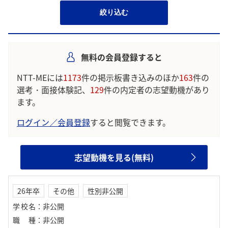
絞り込む
無料の会員登録すると
NTT-MEには
1173
件の掲示板書き込みのほか
163
件の
選考・面接体験記、
129
件の内定者の志望動機があり
ます。
ログイン／会員登録
すると閲覧できます。
志望動機を見る(無料)
26年卒
その他
性別非公開
学校名
：
非公開
職種
：
非公開