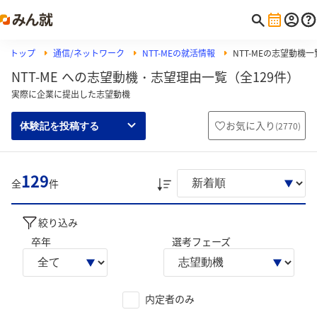
トップ
通信/ネットワーク
NTT-MEの就活情報
NTT-MEの志望動機一
NTT-ME への志望動機・志望理由一覧（全129件）
実際に企業に提出した志望動機
お気に入り
(
2770
)
体験記を投稿する
129
全
件
絞り込み
卒年
選考フェーズ
内定者のみ