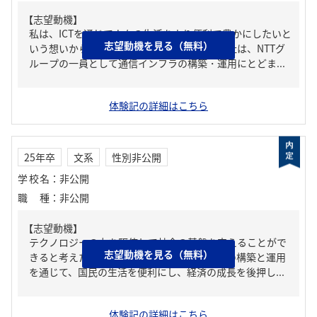
【志望動機】
私は、ICTを通じて人々の生活をより便利で豊かにしたいと
志望動機を見る（無料）
いう想いから、貴社を志望いたしました。貴社は、NTTグ
ループの一員として通信インフラの構築・運用にとどま...
体験記の詳細はこちら
25年卒
文系
性別非公開
学校名
：
非公開
職種
：
非公開
【志望動機】
テクノロジーの力を駆使して社会の基盤を支えることがで
志望動機を見る（無料）
きると考えたからです。特に、通信インフラの構築と運用
を通じて、国民の生活を便利にし、経済の成長を後押し...
体験記の詳細はこちら