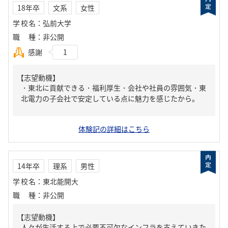
18年卒
文系
女性
学校名
：
弘前大学
職種
：
非公開
感謝
1
【志望動機】
・東北に貢献できる・福利厚生・会社や社員の雰囲気・東
北電力の子会社で安定している点に魅力を感じたから。
体験記の詳細はこちら
14年卒
理系
男性
学校名
：
東北能開大
職種
：
非公開
【志望動機】
人々が生活する上で必要不可欠なインフラを支えていきた