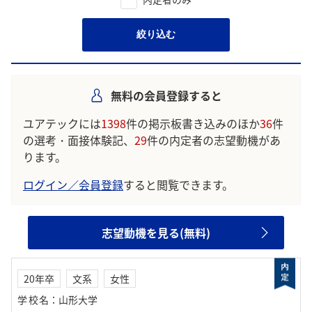
絞り込む
無料の会員登録すると
ユアテックには
1398
件の掲示板書き込みのほか
36
件
の選考・面接体験記、
29
件の内定者の志望動機があ
ります。
ログイン／会員登録
すると閲覧できます。
志望動機を見る(無料)
20年卒
文系
女性
学校名
：
山形大学