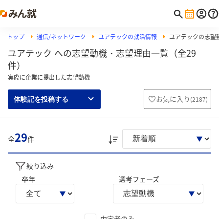
トップ
通信/ネットワーク
ユアテックの就活情報
ユアテックの志望
ユアテック への志望動機・志望理由一覧（全29
件）
実際に企業に提出した志望動機
お気に入り
(
2187
)
体験記を投稿する
29
全
件
絞り込み
卒年
選考フェーズ
内定者のみ