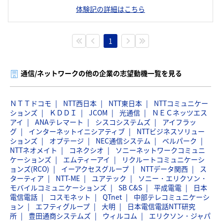
体験記の詳細はこちら
1
通信/ネットワークの他の企業の志望動機一覧を見る
ＮＴＴドコモ
NTT西日本
NTT東日本
NTTコミュニケー
ションズ
ＫＤＤＩ
JCOM
光通信
ＮＥＣネッツエス
アイ
ANAテレマート
シスコシステムズ
アイフラッ
グ
インターネットイニシアティブ
NTTビジネスソリュー
ションズ
オプテージ
NEC通信システム
ベルパーク
NTTネオメイト
コネクシオ
ソニーネットワークコミュニ
ケーションズ
エムティーアイ
リクルートコミュニケーシ
ョンズ(RCO)
イーアクセスグループ
NTTデータ関西
ス
ターティア
NTT-ME
ユアテック
ソニー・エリクソン・
モバイルコミュニケーションズ
SB C&S
平成電電
日本
電信電話
コスモネット
QTnet
中部テレコミュニケーシ
ョン
エフティグループ
大明
日本電信電話NTT研究
所
豊田通商システムズ
ウィルコム
エリクソン・ジャパ