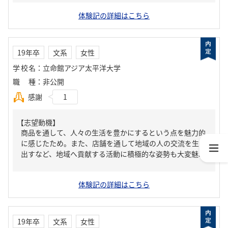
体験記の詳細はこちら
19年卒
文系
女性
学校名
：
立命館アジア太平洋大学
職種
：
非公開
感謝
1
【志望動機】
商品を通して、人々の生活を豊かにするという点を魅力的
に感じたため。また、店舗を通して地域の人の交流を生み
出すなど、地域へ貢献する活動に積極的な姿勢も大変魅...
体験記の詳細はこちら
19年卒
文系
女性