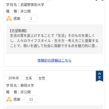
学校名
：
武蔵野美術大学
職種
：
非公開
感謝
1
【志望動機】
生活の質を底上げすることで「生活」そのものを美しく
し、人々のライフスタイル・生き方・考え方ごと提案する
ことで、商いを通して社会に貢献できる点を魅力的に感...
体験記の詳細はこちら
20年卒
文系
女性
学校名
：
静岡大学
職種
：
非公開
感謝
11