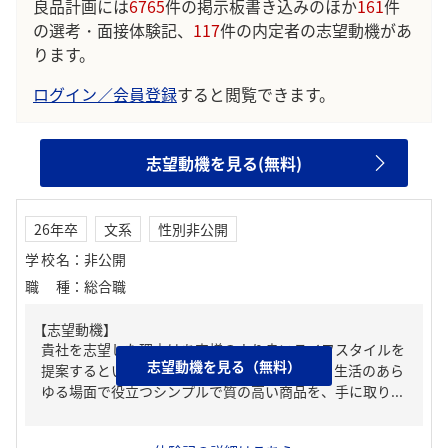
良品計画には
6765
件の掲示板書き込みのほか
161
件
の選考・面接体験記、
117
件の内定者の志望動機があ
ります。
ログイン／会員登録
すると閲覧できます。
志望動機を見る(無料)
26年卒
文系
性別非公開
学校名
：
非公開
職種
：
総合職
【志望動機】
貴社を志望した理由はあ客様のより良いライフスタイルを
志望動機を見る（無料）
提案するという事業に強く惹かれたからです。生活のあら
ゆる場面で役立つシンプルで質の高い商品を、手に取り...