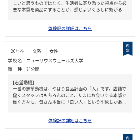
しいと思うものではなく、生活者に寄り添った視点から必
要な本質を商品にすることが、感じよいくらしに繋がる...
体験記の詳細はこちら
20年卒
文系
女性
学校名
：
ニューサウスウェールズ大学
職種
：
非公開
【志望動機】
一番の志望動機は、やはり良品計画の「人」です。店舗で
働くスタッフはもちろんのこと、たまにお会いする本部で
働く方々も、皆さん本当に「良い人」という印象しかあ...
体験記の詳細はこちら