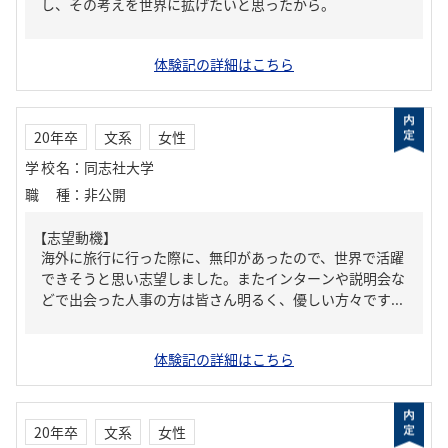
し、その考えを世界に拡げたいと思ったから。
体験記の詳細はこちら
20年卒
文系
女性
学校名
：
同志社大学
職種
：
非公開
【志望動機】
海外に旅行に行った際に、無印があったので、世界で活躍
できそうと思い志望しました。またインターンや説明会な
どで出会った人事の方は皆さん明るく、優しい方々です...
体験記の詳細はこちら
20年卒
文系
女性