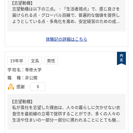
【志望動機】
志望動機は以下の三点。・「生活者視点」で、感じ良さを
届けられる点・グローバル目線で、普遍的な価値を提供し
ようとしている点・多角化を進め、安定経営のための成...
体験記の詳細はこちら
19年卒
文系
男性
学校名
：
専修大学
職種
：
非公開
感謝
6
【志望動機】
私が貴社を志望した理由は、人々の暮らしに欠かせない衣
食住を最前線の立場で提供することができ、多くの人々の
生活や住まいの一部分一部分に携われることにとても魅...