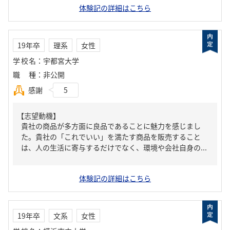
体験記の詳細はこちら
19年卒
理系
女性
学校名
：
宇都宮大学
職種
：
非公開
感謝
5
【志望動機】
貴社の商品が多方面に良品であることに魅力を感じまし
た。貴社の「これでいい」を満たす商品を販売すること
は、人の生活に寄与するだけでなく、環境や会社自身の...
体験記の詳細はこちら
19年卒
文系
女性