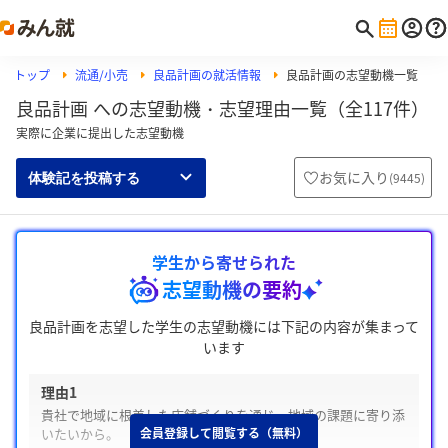
トップ
流通/小売
良品計画の就活情報
良品計画の志望動機一覧
良品計画 への志望動機・志望理由一覧（全117件）
実際に企業に提出した志望動機
お気に入り
(
9445
)
体験記を投稿する
学生から寄せられた
志望動機の要約
良品計画を志望した学生の志望動機には下記の内容が集まって
います
理由1
貴社で地域に根差した店舗づくりを通じ、地域の課題に寄り添
いたいから。
会員登録して閲覧する（無料）