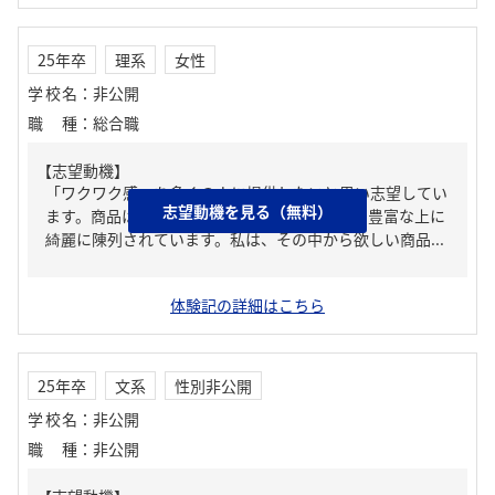
25年卒
理系
女性
学校名
：
非公開
職種
：
総合職
【志望動機】
「ワクワク感」を多くの人に提供したいと思い志望してい
志望動機を見る（無料）
ます。商品はシンプルで統一感があり、品揃え豊富な上に
綺麗に陳列されています。私は、その中から欲しい商品...
体験記の詳細はこちら
25年卒
文系
性別非公開
学校名
：
非公開
職種
：
非公開