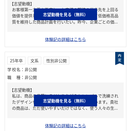
【志望動機】
お客様第一主義を徹底し、お客様の期待の半歩先を上回る
志望動機を見る（無料）
価値を提供し続けたいと考えている。例として低価格高品
質を維持した商品計画を行いたい。昨今、企業ごとの価...
体験記の詳細はこちら
25年卒
文系
性別非公開
学校名
：
非公開
職種
：
非公開
【志望動機】
私は、商品の品質にこだわりながらもシンプルで洗練され
志望動機を見る（無料）
たデザインを提供する貴社の理念に惹かれています。貴社
の商品は、ただ使いやすいだけではなく、使う人々の生...
体験記の詳細はこちら