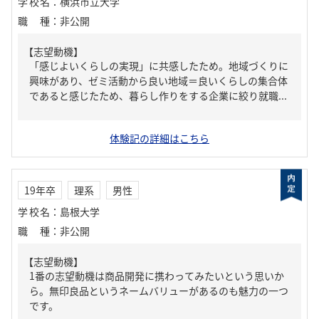
学校名
：
横浜市立大学
職種
：
非公開
【志望動機】
「感じよいくらしの実現」に共感したため。地域づくりに
興味があり、ゼミ活動から良い地域＝良いくらしの集合体
であると感じたため、暮らし作りをする企業に絞り就職...
体験記の詳細はこちら
19年卒
理系
男性
学校名
：
島根大学
職種
：
非公開
【志望動機】
1番の志望動機は商品開発に携わってみたいという思いか
ら。無印良品というネームバリューがあるのも魅力の一つ
です。