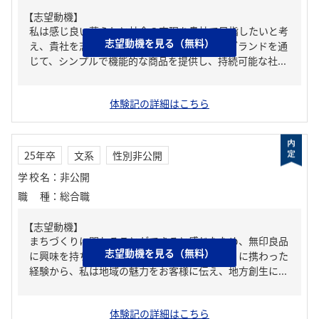
【志望動機】
私は感じ良い暮らしと社会の実現を貴社で目指したいと考
志望動機を見る（無料）
え、貴社を志望しています。貴社は無印良品ブランドを通
じて、シンプルで機能的な商品を提供し、持続可能な社...
体験記の詳細はこちら
25年卒
文系
性別非公開
学校名
：
非公開
職種
：
総合職
【志望動機】
まちづくりに関わることができると感じたため、無印良品
志望動機を見る（無料）
に興味を持ちました。大学のゼミでまちづくりに携わった
経験から、私は地域の魅力をお客様に伝え、地方創生に...
体験記の詳細はこちら