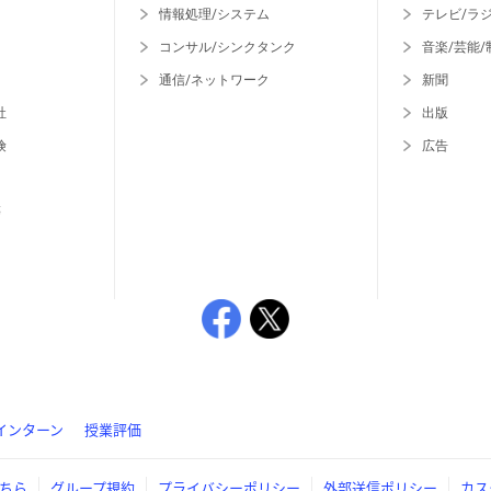
情報処理/システム
テレビ/ラ
コンサル/シンクタンク
音楽/芸能/
通信/ネットワーク
新聞
社
出版
険
広告
等
インターン
授業評価
ちら
グループ規約
プライバシーポリシー
外部送信ポリシー
カス