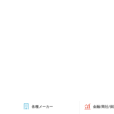
各種メーカー
金融/商社/保