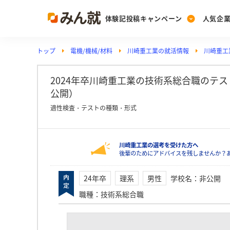
体験記投稿キャンペーン
人気企
トップ
電機/機械/材料
川崎重工業の就活情報
川崎重工業
Post
Ranking
PickUp
投稿する
ランキングを見る
注目の企業特集
2024年卒川崎重工業の技術系総合職のテスト詳
公開）
適性検査・テストの種類・形式
Vote
投票する
川崎重工業の選考を受けた方へ
動画で知ろう！業界・
後輩のためにアドバイスを残しませんか？
24年卒
理系
男性
学校名
：
非公開
職種
：
技術系総合職