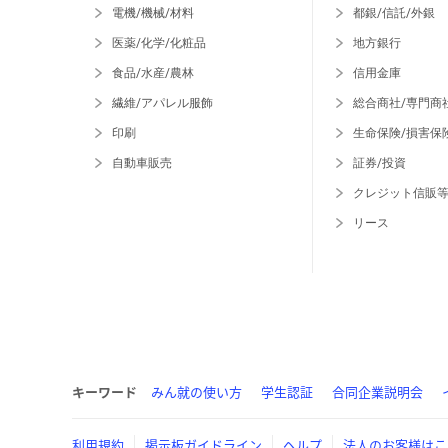
電機/機械/材料
都銀/信託/外銀
医薬/化学/化粧品
地方銀行
食品/水産/農林
信用金庫
繊維/アパレル服飾
総合商社/専門商
印刷
生命保険/損害保
自動車販売
証券/投資
クレジット信販
リース
キーワード
みん就の使い方
学生認証
合同企業説明会
利用規約
掲示板ガイドライン
ヘルプ
法人のお客様はこ