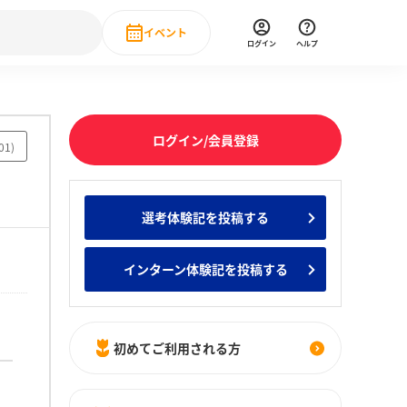
イベント
ログイン
ヘルプ
Event
の新卒就職人気企業ランキング
みんなのインターン人気企業ランキン
直近のイベント一覧
ログイン/会員登録
01
)
もっと見る
 IT・DX現場社員インタビュー
選考体験記を投稿する
の新卒就職人気企業ランキング
みんなのインターン人気企業ランキン
インターン体験記を投稿する
初めてご利用される方