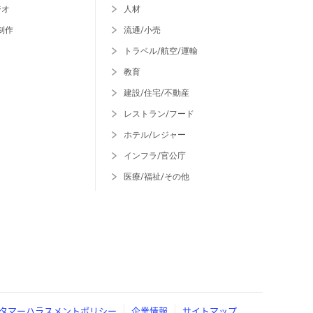
ジオ
人材
制作
流通/小売
トラベル/航空/運輸
教育
建設/住宅/不動産
レストラン/フード
ホテル/レジャー
インフラ/官公庁
医療/福祉/その他
タマーハラスメントポリシー
企業情報
サイトマップ