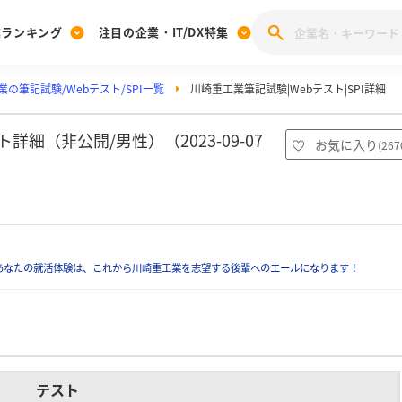
業ランキング
注目の企業・IT/DX特集
の筆記試験/Webテスト/SPI一覧
川崎重工業筆記試験|Webテスト|SPI詳細
注目の企業特集
みんなのIT業界新卒就職人気企業ランキング
みんな
[27卒] 本選考体験記投稿キャンペーン
28卒 注目企業特集
27卒 注目企業特集
みんなのDX企業就職ブランド調査
細（非公開/男性）（2023-09-07
お気に入り
(
267
注目のIT・DX企業特集
28卒 IT・DX企業特集
27卒 IT・DX企業特集
28卒
みんなのIT業界新卒就職人気企業ランキング
みんな
企業研究
あなたの就活体験は、これから川崎重工業を志望する後輩へのエールになります！
テスト