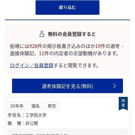
絞り込む
無料の会員登録すると
船場には
928
件の掲示板書き込みのほか
19
件の選考・
面接体験記、
11
件の内定者の志望動機があります。
ログイン／会員登録
すると閲覧できます。
選考体験記を見る(無料)
26年卒
理系
男性
学校名
：
工学院大学
職種
：
非公開