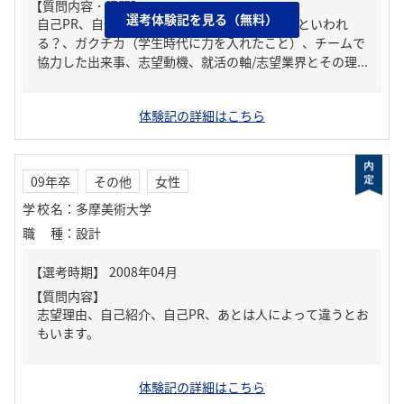
【質問内容・課題】
選考体験記を見る（無料）
自己PR、自分の強み/弱み、周りからどんな人といわれ
る？、ガクチカ（学生時代に力を入れたこと）、チームで
協力した出来事、志望動機、就活の軸/志望業界とその理...
体験記の詳細はこちら
09年卒
その他
女性
学校名
：
多摩美術大学
職種
：
設計
【質問内容】
志望理由、自己紹介、自己PR、あとは人によって違うとお
もいます。
体験記の詳細はこちら