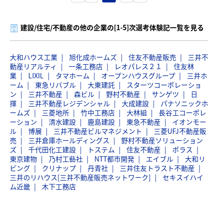
建設/住宅/不動産の他の企業の[1-5]次選考体験記一覧を見る
大和ハウス工業
旭化成ホームズ
住友不動産販売
三井不
動産リアルティ
一条工務店
レオパレス２１
住友林
業
LIXIL
タマホーム
オープンハウスグループ
三井ホ
ーム
東急リバブル
大東建託
スターツコーポレーショ
ン
三井不動産
森ビル
野村不動産
サンゲツ
日
揮
三井不動産レジデンシャル
大成建設
パナソニックホ
ームズ
三菱地所
竹中工務店
大林組
長谷工コーポレ
ーション
清水建設
鹿島建設
東急不動産
イオンモー
ル
博展
三井不動産ビルマネジメント
三菱UFJ不動産販
売
三井倉庫ホールディングス
野村不動産ソリューション
ズ
千代田化工建設
トステム
住友不動産
ポラス
東京建物
乃村工藝社
NTT都市開発
エイブル
大和リ
ビング
クリナップ
丹青社
三井住友トラスト不動産
三井のリハウス[三井不動産販売ネットワーク]
セキスイハイ
ム近畿
木下工務店