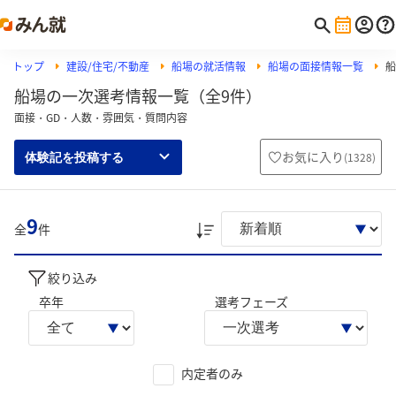
トップ
建設/住宅/不動産
船場の就活情報
船場の面接情報一覧
船
船場の一次選考情報一覧（全9件）
面接・GD・人数・雰囲気・質問内容
お気に入り
(
1328
)
体験記を投稿する
9
全
件
絞り込み
卒年
選考フェーズ
内定者のみ