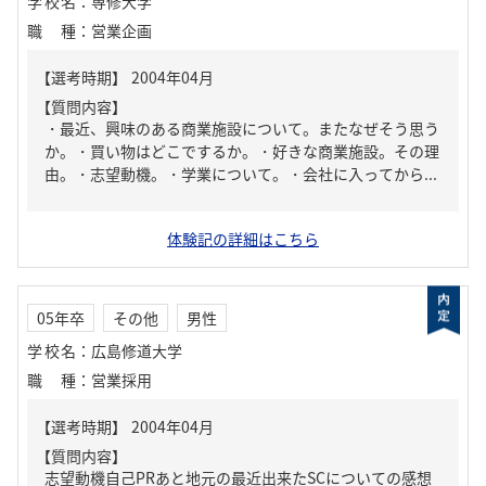
学校名
：
専修大学
職種
：
営業企画
【質問内容】
・最近、興味のある商業施設について。またなぜそう思う
か。・買い物はどこでするか。・好きな商業施設。その理
由。・志望動機。・学業について。・会社に入ってから...
体験記の詳細はこちら
05年卒
その他
男性
学校名
：
広島修道大学
職種
：
営業採用
【質問内容】
志望動機自己PRあと地元の最近出来たSCについての感想