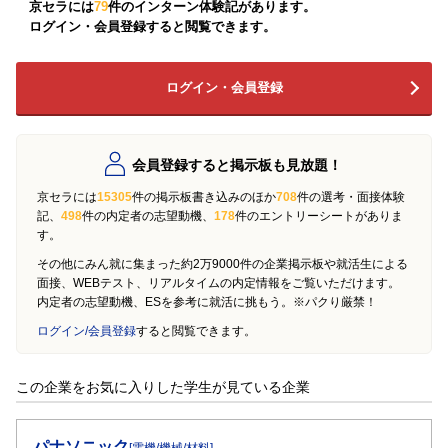
京セラには
79
件のインターン体験記があります。
ログイン・会員登録すると閲覧できます。
ログイン・会員登録
会員登録すると掲示板も見放題！
京セラには
15305
件の掲示板書き込みのほか
708
件の選考・面接体験
記、
498
件の内定者の志望動機、
178
件のエントリーシートがありま
す。
その他にみん就に集まった約2万9000件の企業掲示板や就活生による
面接、WEBテスト、リアルタイムの内定情報をご覧いただけます。
内定者の志望動機、ESを参考に就活に挑もう。※パクり厳禁！
ログイン/会員登録
すると閲覧できます。
この企業をお気に入りした学生が見ている企業
パナソニック
[電機/機械/材料]