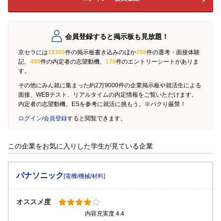
会員登録すると掲示板も見放題！
京セラには
15305
件の掲示板書き込みのほか
708
件の選考・面接体験
記、
498
件の内定者の志望動機、
178
件のエントリーシートがありま
す。
その他にみん就に集まった約2万9000件の企業掲示板や就活生による
面接、WEBテスト、リアルタイムの内定情報をご覧いただけます。
内定者の志望動機、ESを参考に就活に挑もう。※パクり厳禁！
ログイン/会員登録
すると閲覧できます。
この企業をお気に入りした学生が見ている企業
パナソニック
[電機/機械/材料]
オススメ度