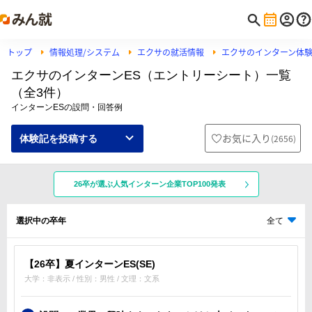
トップ
情報処理/システム
エクサの就活情報
エクサのインターン体
エクサのインターンES（エントリーシート）一覧
（全3件）
インターンESの設問・回答例
お気に入り
(
2656
)
体験記を投稿する
26卒が選ぶ人気インターン企業TOP100発表
選択中の卒年
全て
【26卒】夏インターンES(SE)
大学：非表示 / 性別：男性 / 文理：文系