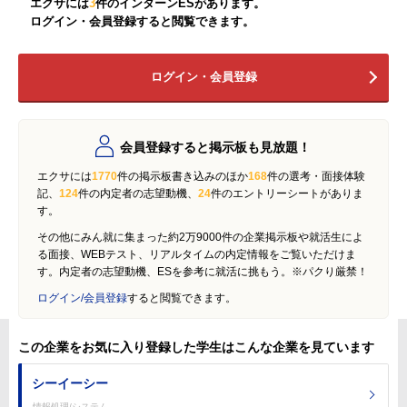
エクサには
3
件のインターンESがあります。
ログイン・会員登録すると閲覧できます。
ログイン・会員登録
会員登録すると掲示板も見放題！
エクサには
1770
件の掲示板書き込みのほか
168
件の選考・面接体験
記、
124
件の内定者の志望動機、
24
件のエントリーシートがありま
す。
その他にみん就に集まった約2万9000件の企業掲示板や就活生によ
る面接、WEBテスト、リアルタイムの内定情報をご覧いただけま
す。内定者の志望動機、ESを参考に就活に挑もう。※パクり厳禁！
ログイン/会員登録
すると閲覧できます。
この企業をお気に入り登録した学生はこんな企業を見ています
シーイーシー
情報処理/システム