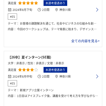
満足度
本選考優遇あり
2024年8月下旬
2日間
神奈川県
#ES
テーマ：
お客様の課題解決を通じて、社会やビジネスの仕組みを創る提案
内容：
今回のワークショップは、テーマ発表に始まり、デザインスプリント＜アイデア出し＞、ヒアリング、再度デザインスプリントを経て、発表という流れで進められました。 一日目には、まずテーマ発表として、クライアントであるエクサトラベル様に向けた、「若者向けのスマホアプリを接点とした旅行サービスの提案」が行われました。エクサトラベル様の既存事業やターゲット層に関する詳細な説明を受け、その前提をもとにデザインスプリントに取り組みました。一日の終わりには、SEや営業職の方々との座談会という貴重な機会も設けられました。 二日目は、一日目の活動を引き継ぎ、提案発表に向けてさらに議論を深めました。顧客役を人事の方が担当し、実際のヒアリングを想定した作業も実施しました。主にデザインスプリントとSWOT分析を活用しながら、提案内容を具体化していきました。アイデアが固まった段階でプレゼンテーション資料を共有し、グループ内で分担して作成しました。
全ての内容を見る>
【26卒】夏インターン(SE職)
大学：非表示 / 性別：非表示 / 文理：非表示
満足度
本選考優遇あり
2024年8月中旬
2日間
神奈川県
#ES
テーマ：
新規アプリ立案インターン
内容：
1日目はアイスブレイク後、講義を受けて考え方を学びながらグループワーク。2日目は発表に向け資料の作成、発表後フィードバックもあった。最後に座談会。