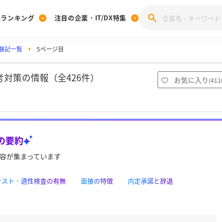
業ランキング
注目の企業・IT/DX特集
験記一覧
5ページ目
注目の企業特集
みんなのIT業界新卒就職人気企業ランキング
みんな
[27卒] 本選考体験記投稿キャンペーン
28卒 注目企業特集
27卒 注目企業特集
みんなのDX企業就職ブランド調査
対策の情報（全426件）
お気に入り
(
411
注目のIT・DX企業特集
28卒 IT・DX企業特集
27卒 IT・DX企業特集
28卒
みんなのIT業界新卒就職人気企業ランキング
みんな
の要約
企業研究
容が集まっています
bテスト・適性検査の有無
面接の特徴
内定承諾と辞退