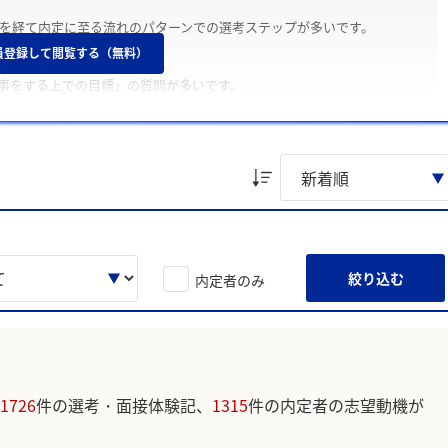
接を経て内定に至る流れのパターンでの選考ステップが多いです。
員登録して閲覧する（無料）
事をする上での目標」の質問が多いです。
代に力を入れたこと」についてよく聞かれます。
ています。一方内定を辞退した学生は「業務内容がキャリアプランと合致
としています。
絞り込む
内定者のみ
体的なエピソードで話せるようにすること」のような声が寄せられてい
1726
件の選考・面接体験記、
1315
件の内定者の志望動機が
ています。実際のユーザの投稿は下記の一覧からご確認ください。