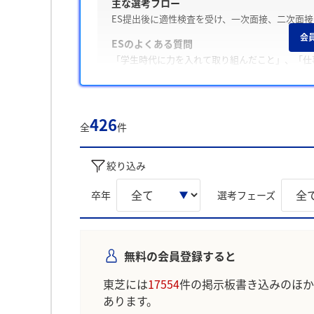
主な選考フロー
ES提出後に適性検査を受け、一次面接、二次面
会
ESのよくある質問
「学生時代に力を入れて取り組んだこと」、「仕
Webテスト・適性検査の有無
テストがあった / SPI
426
面接の特徴
全
件
面接は普通な雰囲気で、「志望動機」や「学生時
絞り込み
内定承諾と辞退
内定承諾した学生は、「null」を主な理由とし
卒年
選考フェーズ
しない」、「第一志望企業から内定」を主な理由
後輩へのアドバイス
「企業研究を徹底すること」、「自分の経験を具
ます。
無料の会員登録すると
学生の声を就職活動の参考にしましょう。
東芝には
17554
件の掲示板書き込みのほか
※AIを使用し、過去3年間のユーザー投稿を要約し
あります。