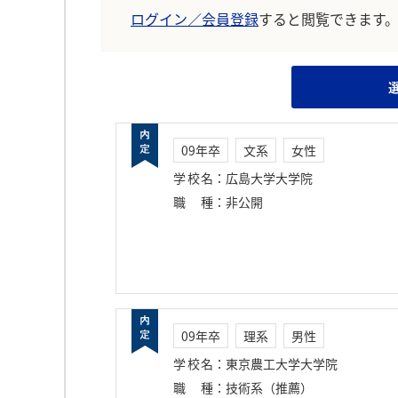
ログイン／会員登録
すると閲覧できます
09年卒
文系
女性
学校名
：
広島大学大学院
職種
：
非公開
09年卒
理系
男性
学校名
：
東京農工大学大学院
職種
：
技術系（推薦）