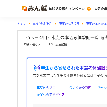
体験記投稿キャンペーン
人気企
トップ
電機/機械/材料
東芝の就活情報
東芝の本選考体
Post
Ranking
PickUp
投稿する
ランキングを見る
注目の企業特集
（5ページ目）東芝の本選考体験記一覧-選考
面接・選考フロー・ES・志望動機
Vote
投票する
学生から寄せられた本選考体験談
動画で知ろう！業界・
東芝を志望した学生の本選考体験談には下記の内
主な選考フロー
ESのよくある質問
We
後輩へのアドバイス