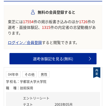
す。
無料の会員登録すると
学生の声を就職活動の参考にしましょう。
※AIを使用し、過去3年間のユーザー投稿を要約しています。実際
東芝には
17554
件の掲示板書き込みのほか
1726
件の
のユーザの投稿は下記の一覧からご確認ください。
選考・面接体験記、
1315
件の内定者の志望動機があ
ります。
ログイン／会員登録
すると閲覧できます。
選考体験記を見る(無料)
04年卒
その他
男性
学校名
：
宇都宮大学大学院
職種
：
技術採用
エントリーシート
テスト
2003年05月