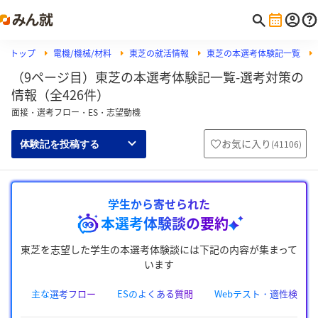
トップ
電機/機械/材料
東芝の就活情報
東芝の本選考体験記一覧
（9ページ目）東芝の本選考体験記一覧-選考対策の
情報（全426件）
面接・選考フロー・ES・志望動機
お気に入り
(
41106
)
体験記を投稿する
学生から寄せられた
本選考体験談の要約
東芝を志望した学生の本選考体験談には下記の内容が集まって
います
主な選考フロー
ESのよくある質問
Webテスト・適性検査の