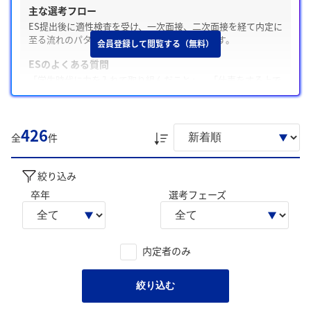
主な選考フロー
ES提出後に適性検査を受け、一次面接、二次面接を経て内定に
至る流れのパターンでの選考ステップが多いです。
会員登録して閲覧する（無料）
ESのよくある質問
「学生時代に力を入れて取り組んだこと」、「仕事をする上で
の目標」の質問が多いです。
Webテスト・適性検査の有無
426
テストがあった / SPI
全
件
面接の特徴
面接は普通な雰囲気で、「志望動機」や「学生時代に力を入れ
絞り込み
たこと」についてよく聞かれます。
卒年
選考フェーズ
内定承諾と辞退
内定承諾した学生は、「null」を主な理由としています。一方
内定を辞退した学生は「業務内容がキャリアプランと合致しな
内定者のみ
い」、「第一志望企業から内定」を主な理由としています。
後輩へのアドバイス
絞り込む
「企業研究を徹底すること」、「自分の経験を具体的なエピソ
ードで話せるようにすること」のような声が寄せられていま