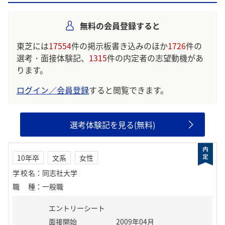
す。
無料の会員登録すると
学生の声を就職活動の参考にしましょう。
※AIを使用し、過去3年間のユーザー投稿を要約しています。実際
東芝には
17554
件の掲示板書き込みのほか
1726
件の
のユーザの投稿は下記の一覧からご確認ください。
選考・面接体験記、
1315
件の内定者の志望動機があ
ります。
ログイン／会員登録
すると閲覧できます。
選考体験記を見る(無料)
10年卒
文系
女性
学校名
：
同志社大学
職種
：
一般職
エントリーシート
面接開始
2009年04月