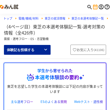
トップ
電機/機械/材料
東芝の就活情報
東芝の本選考体験記一覧
（4ページ目）東芝の本選考体験記一覧-選考対策の
情報（全426件）
面接・選考フロー・ES・志望動機
お気に入り
(
41106
)
体験記を投稿する
学生から寄せられた
本選考体験談の要約
東芝を志望した学生の本選考体験談には下記の内容が集まって
います
主な選考フロー
ESのよくある質問
Webテスト・適性検査の