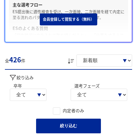
主な選考フロー
ES提出後に適性検査を受け、一次面接、二次面接を経て内定に
至る流れのパターンでの選考ステップが多いです。
会員登録して閲覧する（無料）
ESのよくある質問
「学生時代に力を入れて取り組んだこと」、「仕事をする上で
の目標」の質問が多いです。
Webテスト・適性検査の有無
426
テストがあった / SPI
全
件
面接の特徴
面接は普通な雰囲気で、「志望動機」や「学生時代に力を入れ
絞り込み
たこと」についてよく聞かれます。
卒年
選考フェーズ
内定承諾と辞退
内定承諾した学生は、「null」を主な理由としています。一方
内定を辞退した学生は「業務内容がキャリアプランと合致しな
内定者のみ
い」、「第一志望企業から内定」を主な理由としています。
後輩へのアドバイス
絞り込む
「企業研究を徹底すること」、「自分の経験を具体的なエピソ
ードで話せるようにすること」のような声が寄せられていま