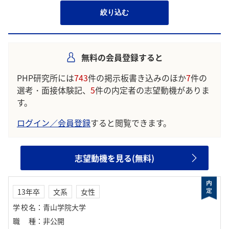
絞り込む
無料の会員登録すると
PHP研究所には
743
件の掲示板書き込みのほか
7
件の
選考・面接体験記、
5
件の内定者の志望動機がありま
す。
ログイン／会員登録
すると閲覧できます。
志望動機を見る(無料)
13年卒
文系
女性
学校名
：
青山学院大学
職種
：
非公開