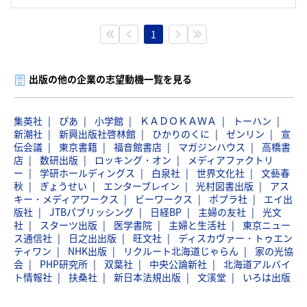
1
出版の他の企業の志望動機一覧を見る
集英社
ぴあ
小学館
ＫＡＤＯＫＡＷＡ
トーハン
新潮社
新興出版社啓林館
ひかりのくに
ゼンリン
宣
伝会議
東京書籍
福音館書店
マガジンハウス
高橋書
店
数研出版
ロッキング・オン
メディアファクトリ
ー
学研ホールディングス
白泉社
世界文化社
文藝春
秋
ぎょうせい
エンターブレイン
光村図書出版
アス
キー・メディアワークス
ビーワークス
ポプラ社
エイ出
版社
JTBパブリッシング
日経BP
主婦の友社
光文
社
スターツ出版
医学書院
主婦と生活社
東京ニュー
ス通信社
日之出出版
旺文社
ディスカヴァー・トゥエン
ティワン
NHK出版
リクルート北海道じゃらん
家の光協
会
PHP研究所
双葉社
中央公論新社
北海道アルバイ
ト情報社
扶桑社
新日本法規出版
文溪堂
いろは出版