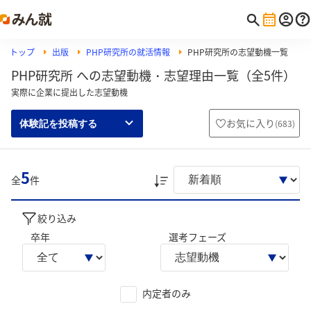
トップ
出版
PHP研究所の就活情報
PHP研究所の志望動機一覧
PHP研究所 への志望動機・志望理由一覧（全5件）
実際に企業に提出した志望動機
お気に入り
(
683
)
体験記を投稿する
5
全
件
絞り込み
卒年
選考フェーズ
内定者のみ