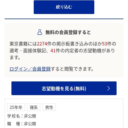
絞り込む
無料の会員登録すると
東京書籍には
2274
件の掲示板書き込みのほか
53
件の
選考・面接体験記、
41
件の内定者の志望動機があり
ます。
ログイン／会員登録
すると閲覧できます。
志望動機を見る(無料)
25年卒
理系
男性
学校名
：
非公開
職種
：
非公開