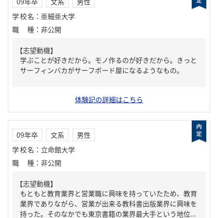
09年卒
文系
男性
学校名
：
亜細亜大学
職種
：
非公開
【志望動機】
学ぶことが好きだから。モノ作るのが好きだから。きっと
サーフィンバカがサーフボード屋になるようなもの。
体験記の詳細はこちら
09年卒
文系
男性
学校名
：
立命館大学
職種
：
非公開
【志望動機】
もともと教育業界と営業職に興味を持っていたため、教育
業界でありながら、営業が出来る教科書出版業界に興味を
持った。そのなかでも東京書籍の業界最大手という地位...