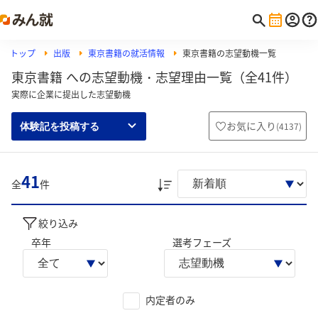
トップ
出版
東京書籍の就活情報
東京書籍の志望動機一覧
東京書籍 への志望動機・志望理由一覧（全41件）
実際に企業に提出した志望動機
お気に入り
(
4137
)
体験記を投稿する
41
全
件
絞り込み
卒年
選考フェーズ
内定者のみ