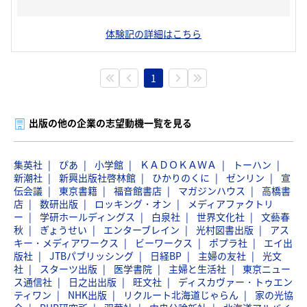
体験記の詳細はこちら
1
出版の他の企業の志望動機一覧を見る
集英社
ぴあ
小学館
ＫＡＤＯＫＡＷＡ
トーハン
新潮社
新興出版社啓林館
ひかりのくに
ゼンリン
宣
伝会議
東京書籍
福音館書店
マガジンハウス
高橋書
店
数研出版
ロッキング・オン
メディアファクトリ
ー
学研ホールディングス
白泉社
世界文化社
文藝春
秋
ぎょうせい
エンターブレイン
光村図書出版
アス
キー・メディアワークス
ビーワークス
ポプラ社
エイ出
版社
JTBパブリッシング
日経BP
主婦の友社
光文
社
スターツ出版
医学書院
主婦と生活社
東京ニュー
ス通信社
日之出出版
旺文社
ディスカヴァー・トゥエン
ティワン
NHK出版
リクルート北海道じゃらん
家の光協