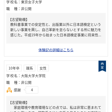
学校名
：
東京女子大学
職種
：
非公開
【志望動機】
教科書事業での安定性と、出版業以外に日本語検定という
新しい事業を興し、自己革新を怠らないとする所に魅力を
感じた。平成19年から始まった日本語検定事業に将来性...
体験記の詳細はこちら
10年卒
理系
女性
学校名
：
大阪大学大学院
職種
：
非公開
感謝
4
【志望動機】
家庭環境や教育環境などの点では、私は非常に恵まれて