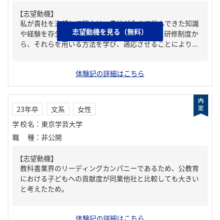
【志望動機】
私が貴社を志望して理由は、貴社が今まで学んできた知識
志望動機を見る（無料）
や経験を存分に応用できる企業であり、整った研修制度か
ら、それらを用いる方法を学び、適応させることにより...
体験記の詳細はこちら
23年卒
文系
女性
学校名
：
東京学芸大学
職種
：
非公開
【志望動機】
教科書業界のリーディングカンパニーであるため、公教育
における子どもへの貢献度が同業他社と比較しても大きい
と考えたため。
体験記の詳細はこちら