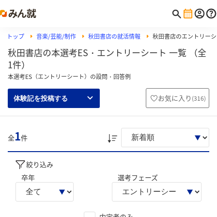
トップ
音楽/芸能/制作
秋田書店の就活情報
秋田書店のエントリーシ
秋田書店の本選考ES・エントリーシート 一覧 （全
1件）
本選考ES（エントリーシート）の設問・回答例
お気に入り
(
316
)
体験記を投稿する
1
全
件
絞り込み
卒年
選考フェーズ
内定者のみ