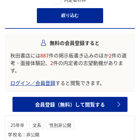
絞り込む
無料の会員登録すると
秋田書店には
887
件の掲示板書き込みのほか
2
件の選
考・面接体験記、
2
件の内定者の志望動機がありま
す。
ログイン／会員登録
すると閲覧できます。
会員登録（無料）して閲覧する
25年卒
文系
性別非公開
学校名
：
非公開