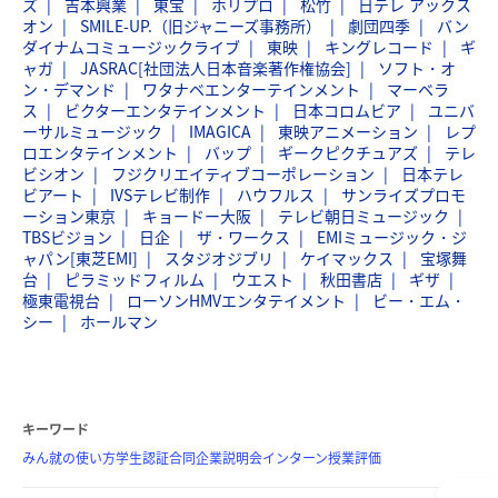
ズ
吉本興業
東宝
ホリプロ
松竹
日テレ アックス
オン
SMILE-UP.（旧ジャニーズ事務所）
劇団四季
バン
ダイナムコミュージックライブ
東映
キングレコード
ギ
ャガ
JASRAC[社団法人日本音楽著作権協会]
ソフト・オ
ン・デマンド
ワタナベエンターテインメント
マーベラ
ス
ビクターエンタテインメント
日本コロムビア
ユニバ
ーサルミュージック
IMAGICA
東映アニメーション
レプ
ロエンタテインメント
バップ
ギークピクチュアズ
テレ
ビシオン
フジクリエイティブコーポレーション
日本テレ
ビアート
IVSテレビ制作
ハウフルス
サンライズプロモ
ーション東京
キョードー大阪
テレビ朝日ミュージック
TBSビジョン
日企
ザ・ワークス
EMIミュージック・ジ
ャパン[東芝EMI]
スタジオジブリ
ケイマックス
宝塚舞
台
ピラミッドフィルム
ウエスト
秋田書店
ギザ
極東電視台
ローソンHMVエンタテイメント
ビー・エム・
シー
ホールマン
キーワード
みん就の使い方
学生認証
合同企業説明会
インターン
授業評価