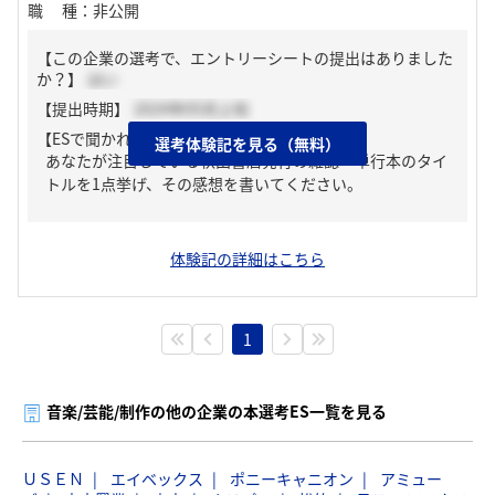
職種
：
非公開
【この企業の選考で、エントリーシートの提出はありました
か？】
はい
【提出時期】
2024年05月上旬
【ESで聞かれた質問】
選考体験記を見る（無料）
あなたが注目している秋田書店発行の雑誌・単行本のタイ
トルを1点挙げ、その感想を書いてください。
体験記の詳細はこちら
1
音楽/芸能/制作の他の企業の本選考ES一覧を見る
ＵＳＥＮ
エイベックス
ポニーキャニオン
アミュー