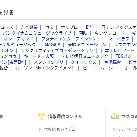
を見る
ミューズ
吉本興業
東宝
ホリプロ
松竹
日テレ アックスオ
バンダイナムコミュージックライブ
東映
キングレコード
ギ
・オン・デマンド
ワタナベエンターテインメント
マーベラス
ーサルミュージック
IMAGICA
東映アニメーション
レプロエン
ビシオン
フジクリエイティブコーポレーション
日本テレビアート
ョン東京
キョードー大阪
テレビ朝日ミュージック
TBSビジョ
ン[東芝EMI]
スタジオジブリ
ケイマックス
宝塚舞台
ピラ
視台
ローソンHMVエンタテイメント
ビー・エム・シー
ホー
険
情報通信コンサル
マスコ
情報処理/システム
テレビ/ラ