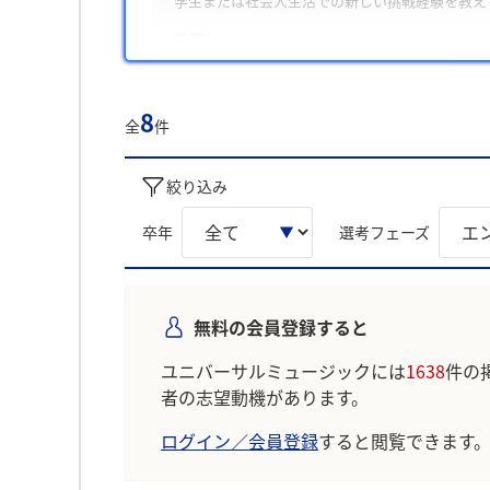
学生または社会人生活での新しい挑戦経験を教え
質問3
意見が対立した際の対応方法と解決経験を教えて
また、学生は主に「音楽を通じて人々に感動を届
8
全
件
勢」について回答に含める傾向が多く見られまし
学生の声を就職活動の参考にしましょう。
絞り込み
※AIを使用し、過去3年間のユーザー投稿を要約し
卒年
選考フェーズ
無料の会員登録すると
ユニバーサルミュージックには
1638
件の
者の志望動機があります。
ログイン／会員登録
すると閲覧できます