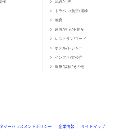
制作
流通/小売
トラベル/航空/運輸
教育
建設/住宅/不動産
レストラン/フード
ホテル/レジャー
インフラ/官公庁
医療/福祉/その他
タマーハラスメントポリシー
企業情報
サイトマップ