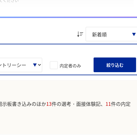
てください
ください
けたいという想い」、「協働して成果を生み出すチームでの貢献姿
た。
ています。実際のユーザの投稿は下記の一覧からご確認ください。
絞り込む
内定者のみ
掲示板書き込みのほか
13
件の選考・面接体験記、
11
件の内定
。