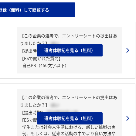
登録（無料）して閲覧する
【この企業の選考で、エントリーシートの提出はあ
りましたか？】
はい
選考体験記を見る（無料）
【提出時期】
2025年03月下旬
【ESで聞かれた質問】
自己PR（450文字以下）
【この企業の選考で、エントリーシートの提出はあ
りましたか？】
はい
【提出時期】
2024年04月上旬
選考体験記を見る（無料）
【ESで聞かれた質問】
学生または社会人生活における、新しい挑戦の実
例、もしくは、従来の活動の中でより良い方法や