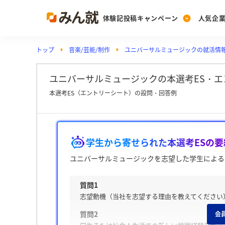
体験記投稿キャンペーン
人気企
トップ
音楽/芸能/制作
ユニバーサルミュージックの就活情
Post
Ranking
PickUp
投稿する
ランキングを見る
注目の企業特集
ユニバーサルミュージックの本選考ES・エン
本選考ES（エントリーシート）の設問・回答例
Vote
投票する
学生から寄せられた本選考ESの要
動画で知ろう！業界・
ユニバーサルミュージックを志望した学生による
質問1
志望動機（当社を志望する理由を教えてください
質問2
会