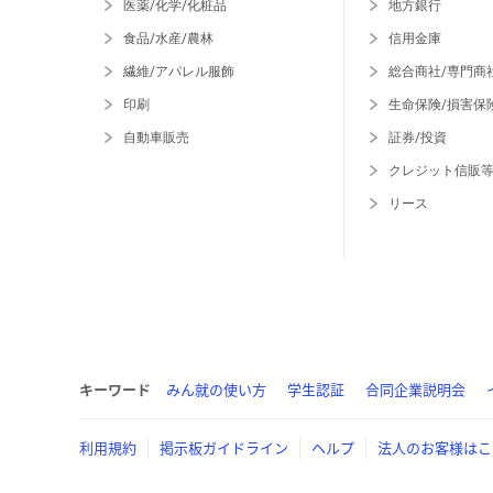
医薬/化学/化粧品
地方銀行
食品/水産/農林
信用金庫
繊維/アパレル服飾
総合商社/専門商
印刷
生命保険/損害保
自動車販売
証券/投資
クレジット信販
リース
キーワード
みん就の使い方
学生認証
合同企業説明会
利用規約
掲示板ガイドライン
ヘルプ
法人のお客様はこ