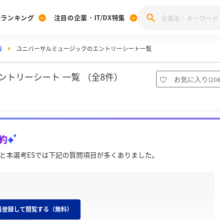
業ランキング
注目の企業・IT/DX特集
報
ユニバーサルミュージックのエントリーシート一覧
注目の企業特集
みんなのIT業界新卒就職人気企業ランキング
みんな
[27卒] 本選考体験記投稿キャンペーン
28卒 注目企業特集
27卒 注目企業特集
みんなのDX企業就職ブランド調査
トリーシート 一覧 （全8件）
お気に入り
(
20
注目のIT・DX企業特集
28卒 IT・DX企業特集
27卒 IT・DX企業特集
28卒
みんなのIT業界新卒就職人気企業ランキング
みんな
約
企業研究
と本選考ESでは下記の質問項目が多くありました。
）
員登録して閲覧する（無料）