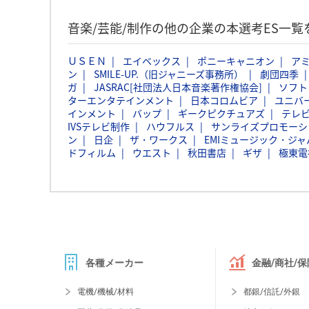
音楽/芸能/制作の他の企業の本選考ES一覧
ＵＳＥＮ
エイベックス
ポニーキャニオン
ア
ン
SMILE-UP.（旧ジャニーズ事務所）
劇団四季
ガ
JASRAC[社団法人日本音楽著作権協会]
ソフト
ターエンタテインメント
日本コロムビア
ユニバ
インメント
バップ
ギークピクチュアズ
テレ
IVSテレビ制作
ハウフルス
サンライズプロモーシ
ン
日企
ザ・ワークス
EMIミュージック・ジャパ
ドフィルム
ウエスト
秋田書店
ギザ
極東電
各種メーカー
金融/商社/保
電機/機械/材料
都銀/信託/外銀