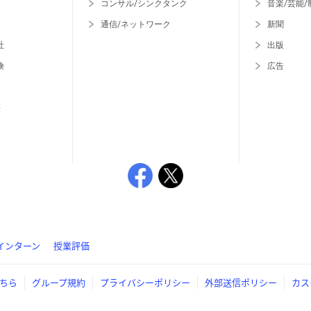
コンサル/シンクタンク
音楽/芸能/
通信/ネットワーク
新聞
社
出版
険
広告
等
インターン
授業評価
ちら
グループ規約
プライバシーポリシー
外部送信ポリシー
カス