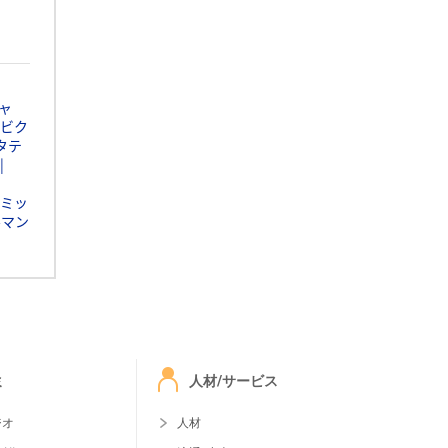
ャ
ビク
タテ
ミッ
ルマン
ミ
人材/サービス
ジオ
人材