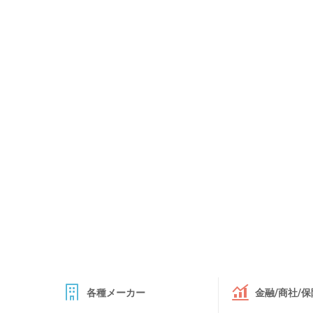
各種メーカー
金融/商社/保