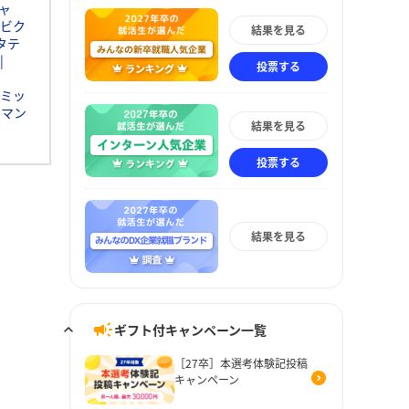
ャ
ビク
結果を見る
タテ
投票する
ミッ
ルマン
結果を見る
投票する
結果を見る
ギフト付キャンペーン一覧
［27卒］本選考体験記投稿
キャンペーン