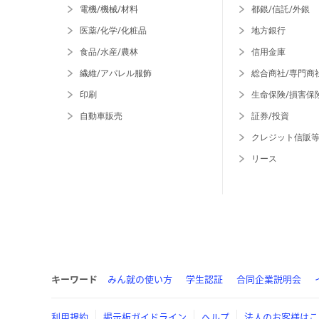
電機/機械/材料
都銀/信託/外銀
医薬/化学/化粧品
地方銀行
食品/水産/農林
信用金庫
繊維/アパレル服飾
総合商社/専門商
印刷
生命保険/損害保
自動車販売
証券/投資
クレジット信販
リース
キーワード
みん就の使い方
学生認証
合同企業説明会
利用規約
掲示板ガイドライン
ヘルプ
法人のお客様はこ