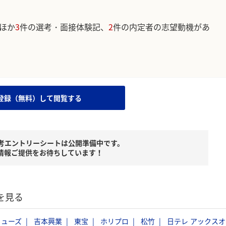
ほか
3
件の選考・面接体験記、
2
件の内定者の志望動機があ
。
登録（無料）して閲覧する
考エントリーシートは公開準備中です。
情報ご提供をお待ちしています！
を見る
ミューズ
吉本興業
東宝
ホリプロ
松竹
日テレ アックスオ