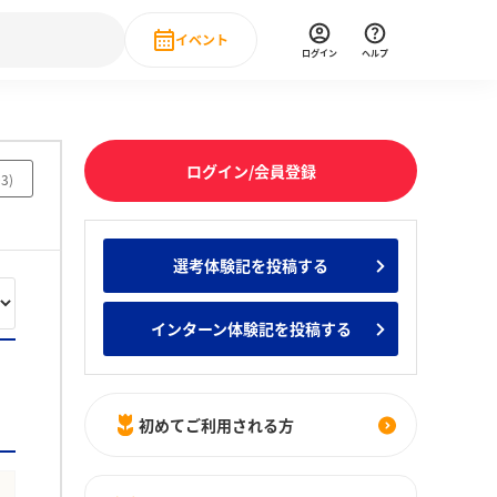
イベント
ログイン
ヘルプ
Event
の新卒就職人気企業ランキング
みんなのインターン人気企業ランキン
直近のイベント一覧
ログイン/会員登録
03
)
もっと見る
 IT・DX現場社員インタビュー
選考体験記を投稿する
の新卒就職人気企業ランキング
みんなのインターン人気企業ランキン
インターン体験記を投稿する
初めてご利用される方