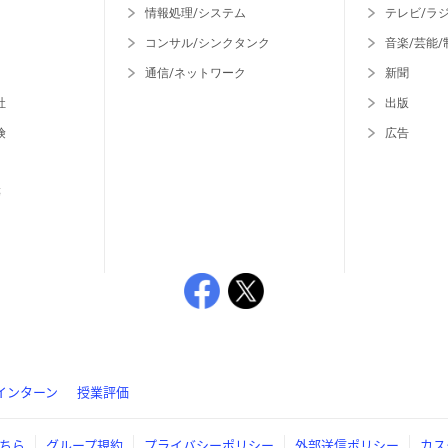
情報処理/システム
テレビ/ラ
コンサル/シンクタンク
音楽/芸能/
通信/ネットワーク
新聞
社
出版
険
広告
等
インターン
授業評価
ちら
グループ規約
プライバシーポリシー
外部送信ポリシー
カス