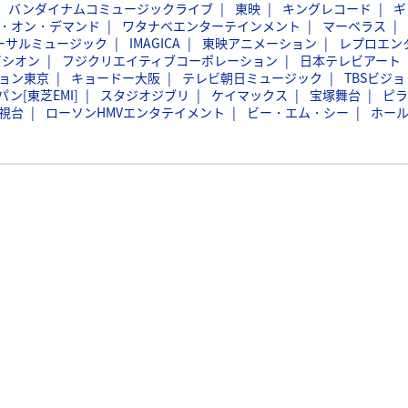
バンダイナムコミュージックライブ
東映
キングレコード
ギ
・オン・デマンド
ワタナベエンターテインメント
マーベラス
ーサルミュージック
IMAGICA
東映アニメーション
レプロエン
ビシオン
フジクリエイティブコーポレーション
日本テレビアート
ョン東京
キョードー大阪
テレビ朝日ミュージック
TBSビジョ
ン[東芝EMI]
スタジオジブリ
ケイマックス
宝塚舞台
ピラ
視台
ローソンHMVエンタテイメント
ビー・エム・シー
ホー