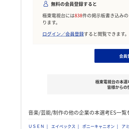
無料の会員登録すると
極東電視台には
838
件の掲示板書き込みの
ります。
ログイン／会員登録
すると閲覧できます
会員
極東電視台の本選
皆様からの
音楽/芸能/制作の他の企業の本選考ES一覧
ＵＳＥＮ
エイベックス
ポニーキャニオン
ア