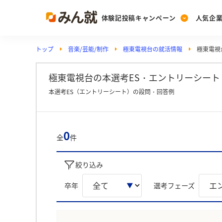
体験記投稿キャンペーン
人気企
トップ
音楽/芸能/制作
極東電視台の就活情報
極東電視
Post
Ranking
PickUp
投稿する
ランキングを見る
注目の企業特集
極東電視台の本選考ES・エントリーシート 
本選考ES（エントリーシート）の設問・回答例
Vote
投票する
0
全
件
動画で知ろう！業界・
絞り込み
卒年
選考フェーズ