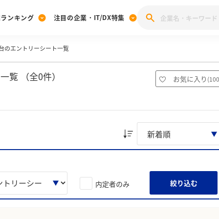
業ランキング
注目の企業・IT/DX特集
台のエントリーシート一覧
注目の企業特集
みんなのIT業界新卒就職人気企業ランキング
みんな
[27卒] 本選考体験記投稿キャンペーン
28卒 注目企業特集
27卒 注目企業特集
みんなのDX企業就職ブランド調査
一覧 （全0件）
お気に入り
(
10
注目のIT・DX企業特集
28卒 IT・DX企業特集
27卒 IT・DX企業特集
28卒
みんなのIT業界新卒就職人気企業ランキング
みんな
企業研究
絞り込む
内定者のみ