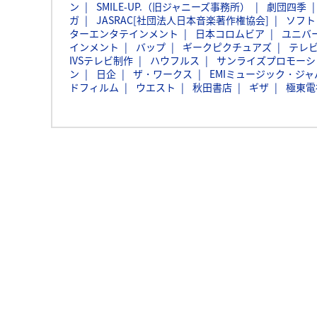
ン
SMILE-UP.（旧ジャニーズ事務所）
劇団四季
ガ
JASRAC[社団法人日本音楽著作権協会]
ソフト
ターエンタテインメント
日本コロムビア
ユニバ
インメント
バップ
ギークピクチュアズ
テレ
IVSテレビ制作
ハウフルス
サンライズプロモーシ
ン
日企
ザ・ワークス
EMIミュージック・ジャパ
ドフィルム
ウエスト
秋田書店
ギザ
極東電