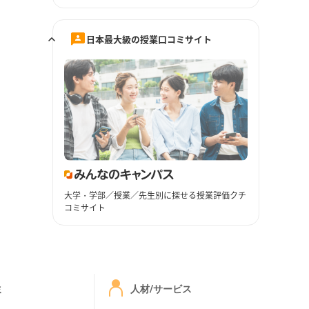
日本最大級の授業口コミサイト
大学・学部／授業／先生別に探せる授業評価クチ
コミサイト
ミ
人材/サービス