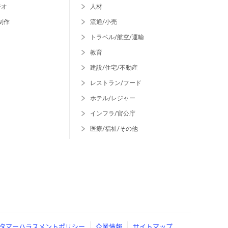
ジオ
人材
制作
流通/小売
トラベル/航空/運輸
教育
建設/住宅/不動産
レストラン/フード
ホテル/レジャー
インフラ/官公庁
医療/福祉/その他
タマーハラスメントポリシー
企業情報
サイトマップ