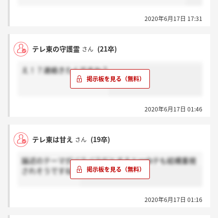
2020年6月17日 17:31
テレ東の守護霊
(21卒)
さん
え！？連絡きたんですか？
2020年6月17日 01:46
テレ東は甘え
(19卒)
さん
論述のテーマがバラバラだとするとwebテも結構重視
されそうですね～
2020年6月17日 01:16