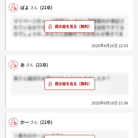
ぽよ
(21卒)
さん
マイページのトップ画面でいまだに受験案内が表記さ
れているのですが、webテスト受験結果送信できてる
のでしょうか...みなさん受験完了のお知らせ等きてま
すか？
2020年6月16日 22:33
あ
(21卒)
さん
皆さん論述のお題はどのようなものでしたか？
2020年6月16日 21:56
かー
(21卒)
さん
＞東大のホームレスさん