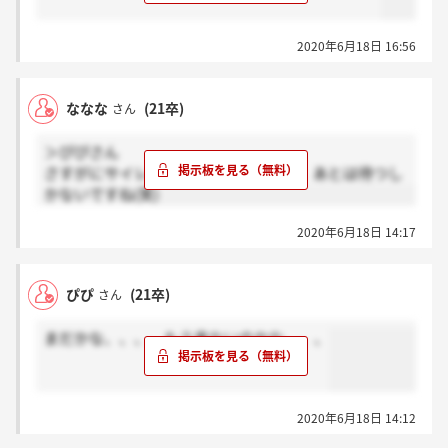
2020年6月18日 16:56
ななな
(21卒)
さん
＞ぴぴさん
さすがにサイレントはないと思うので、あとは待つし
かないですね(笑)
2020年6月18日 14:17
ぴぴ
(21卒)
さん
まだかな、、、、もう来ないのかな、、、
2020年6月18日 14:12