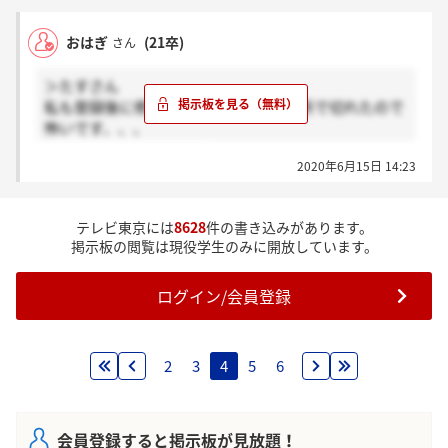
おはぎ
(21卒)
さん
＞たすさん
私も登録後に修正し、ボタンを押した所で切れたので
怖いです、、、
どうにか確認したい、、
2020年6月15日 14:23
テレビ東京には
8628
件の書き込みがあります。
掲示板の閲覧は現役学生のみに開放しています。
ログイン/会員登録
2
3
4
5
6
会員登録すると掲示板が見放題！