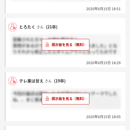
2020年6月15日 18:51
とろたく
(21卒)
さん
受験された方々、お疲れ様です！
質問があるのですが、「一度正常に送れました」とな
りそれから修正したらタイムアウトになってたのです
が元のは送れてるということですよね...数時間前のこ
2020年6月15日 18:29
と今更気になってしまいました。
テレ東は甘え
(19卒)
さん
今回の論述は面白いものが浮かびにくいテーマでした
ね、、まじ普通の事を書いてしまった
2020年6月15日 18:05