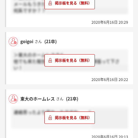
メールもうきたんですか？？
何系ですか？？
2020年6月16日 20:29
goigoi
(21卒)
さん
＞東大のホームレスさん
他でも来た報告あるみたいですねー、頑張って下さ
い！
2020年6月16日 20:22
東大のホームレス
(21卒)
さん
連絡思ったより早かったですね、、！
2020年6月16日 20:13