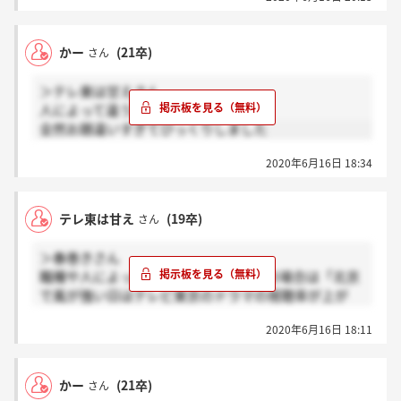
かー
(21卒)
さん
＞テレ東は甘えさん
人によって違うんですね笑
全然お題違いすぎてびっくりしました
2020年6月16日 18:34
テレ東は甘え
(19卒)
さん
＞春巻きさん
職種や人によって違うかもですが、私の場合は「北京
で風が強い日はテレビ東京のドラマの視聴率が上が
る。この間の理論を800字で考えなさい」みたいな感
2020年6月16日 18:11
じでした。
かー
(21卒)
さん