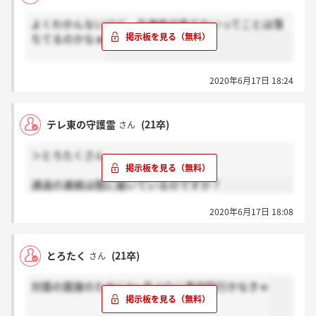
よくわかんないけど、今連絡が来てないってことは落
ちてるのかなぁ
2020年6月17日 18:24
テレ東の守護霊
(21卒)
さん
＞とろたくさん
通過の連絡は既に届いているのですか？
2020年6月17日 18:08
とろたく
(21卒)
さん
対面の面接のために4ヶ月ぶりに美容院行かなきゃ