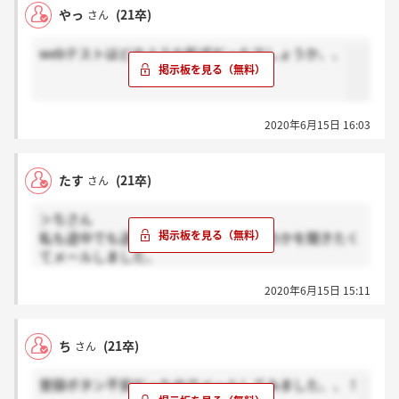
やっ
(21卒)
さん
webテストはどのような形式だったでしょうか、、
2020年6月15日 16:03
たす
(21卒)
さん
＞ちさん
私も途中でも途中のものが届いているのかを聞きたく
てメールしました、
返信あればここで教えていただいてもよろしいでしょ
2020年6月15日 15:11
うか？
ち
(21卒)
さん
登録ボタン不安だったのでメールしてみました、、！