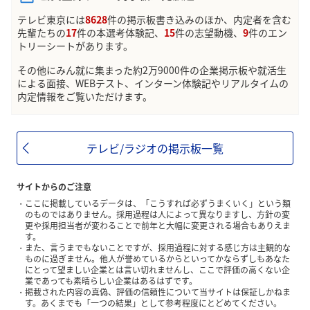
テレビ東京には
8628
件の掲示板書き込みのほか、内定者を含む
先輩たちの
17
件の本選考体験記、
15
件の志望動機、
9
件のエン
トリーシートがあります。
その他にみん就に集まった約2万9000件の企業掲示板や就活生
による面接、WEBテスト、インターン体験記やリアルタイムの
内定情報をご覧いただけます。
テレビ/ラジオの掲示板一覧
サイトからのご注意
ここに掲載しているデータは、「こうすれば必ずうまくいく」という類
のものではありません。採用過程は人によって異なりますし、方針の変
更や採用担当者が変わることで前年と大幅に変更される場合もありえま
す。
また、言うまでもないことですが、採用過程に対する感じ方は主観的な
ものに過ぎません。他人が誉めているからといってかならずしもあなた
にとって望ましい企業とは言い切れませんし、ここで評価の高くない企
業であっても素晴らしい企業はあるはずです。
掲載された内容の真偽、評価の信頼性について当サイトは保証しかねま
す。あくまでも「一つの結果」として参考程度にとどめてください。