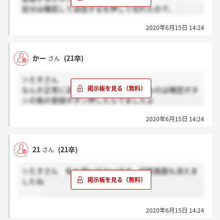
自分は確認して送信するを押して切れたので、
2020年6月15日 14:24
かー
(21卒)
さん
＞たすさん
なんか正常に送信されました。みたいなのは確認ボタ
ンの後の登録ボタン押したらでましたよ
2020年6月15日 14:24
21
(21卒)
さん
＞たすさん 私も届いてないです、回答画面も消えま
したね
2020年6月15日 14:24