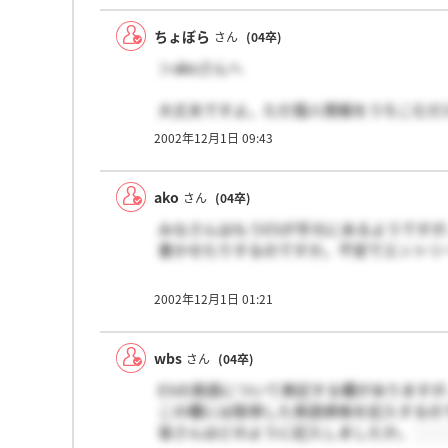
ちょぼら
さん
(04卒)
＞akoさんへ
大丈夫ですよ。ただ個人情報をうちこむだ
2002年12月1日 09:43
ako
さん
(04卒)
みなさんはもうESが手元にあるようですが
書かせたりするのですか。不安でエントリ
2002年12月1日 01:21
wbs
さん
(04卒)
ESの英語について表記する欄がありますが
この欄には取得した英語資格を記入するの
皆さんはどのように記入しましたか。