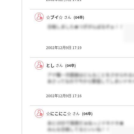
☆ブイ☆
さん
(04卒)
合格しました★つぎがんばるぞぉ！！
2002年12月9日 17:19
とし
さん
(04卒)
アナ職一次面接はどんなことをさせられる
あさってなので今から緊張してしまいドキ
2002年12月9日 17:16
☆にこにこ☆
さん
(04卒)
あと10分で発表だぁねっ♪ドキドキ★
みんな合格してるといいね！！