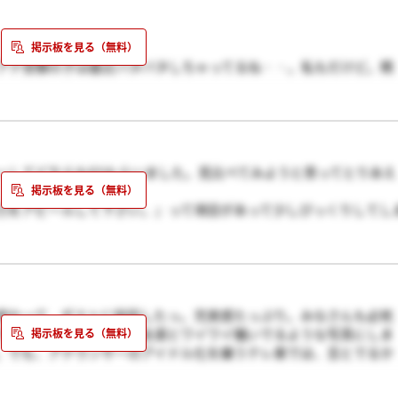
アナ受験の子は最近バタバタしちゃってるね・・。私もだけど。精
ーしてどちらもESもらいました。見比べてみようと思ってとりあえ
力をアピールして下さい。』って項目があって少しびっくりしてし
いんですかね？？なかったら空欄になってしまいますよね・・・。
終わって、ポストに投函したっ。充実感たっぷり。みなさんも必死
プレゼンするところは、友達とワイワイ騒いでるような写真にしま
。でも、アナウンサーのアイドル化を嫌うテレ東では、吉とでるか