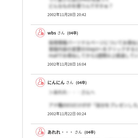
どんなものを使うんですかぁ？
それってスーツでにこっと笑ったやつでは
2002年11月28日 20:42
ないんですよねぇ？
部活とかの写真なんかなぁ？？
wbs
さん
(04卒)
採用情報パーソナルページについてお尋ね
登録内容の変更のStep3へをクリックす
mailでお尋ねしてから2週間以上経過し
のですが、皆さんはどうですか。
2002年11月28日 16:04
またエントリーの時点で部門を選択します
御存知ですか。
にんにん
さん
(04卒)
＞あれれ・・・さんへ
アナ職のESだけがが「自分をプレゼンし
2002年11月22日 00:24
あれれ・・・
さん
(04卒)