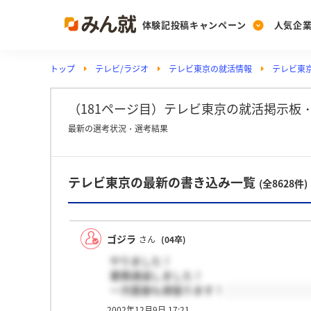
体験記投稿キャンペーン
人気企
トップ
テレビ/ラジオ
テレビ東京の就活情報
テレビ東
Post
Ranking
PickUp
投稿する
ランキングを見る
注目の企業特集
（181ページ目）テレビ東京の就活掲示板
最新の選考状況・選考結果
Vote
テレビ東京の最新の書き込み一覧
投票する
(全8628件)
動画で知ろう！業界・
ゴジラ
さん
(04卒)
やりました！
書類通過しました！
一次面接も頑張ります！
2002年12月9日 17:21