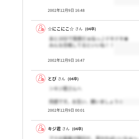
2002年12月9日 16:48
☆にこにこ☆
さん
(04卒)
あと10分で発表だぁねっ♪ドキドキ★
みんな合格してるといいね！！
2002年12月9日 16:47
とび
さん
(04卒)
＞キジ君さんへ
同感です。お互い、願いましょう☆
2002年12月9日 00:01
キジ君
さん
(04卒)
アナの発表が明日だ。受かればいいなぁ～