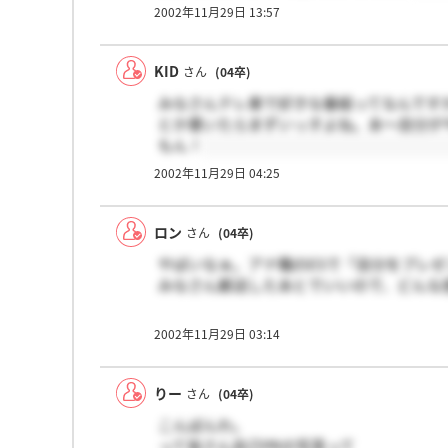
2002年11月29日 13:57
KID
さん
(04卒)
みなさんテレ東で好きな番組ってなんです
とか書いたらまずいっすよね。あ～自分が
もん！
2002年11月29日 04:25
ロン
さん
(04卒)
やばいなぁ。アナ職のESで「自分をプレ
みなさん郵送したあとでいいので、どんな
2002年11月29日 03:14
りー
さん
(04卒)
こんばんわ。
って皆さん自己PRの写真って