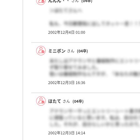
んんん・・
さん
(04卒)
＞ほたてさんへ
私も、今日郵便局に出してホット一息！！
一杯がんばろうね!
2002年12月4日 01:00
ミニボン
さん
(04卒)
あたしはアナウンサと番組制作にエントリ
ず取り寄せてみました。
狙いは番組制作なんですが、『あなたの魅
いました。
2002年12月3日 16:36
後、語学って項目には得意語学を書けばい
れってかなり不利になりますかね？？
どうしよう・・・・・。
ほたて
さん
(04卒)
アナウンサーやっとエントリーシート書き
に頑張っていると思います。私は、自分の
した。それが、自分らしいかと思ったので
凶とでるか微妙ですけどね。
2002年12月3日 14:14