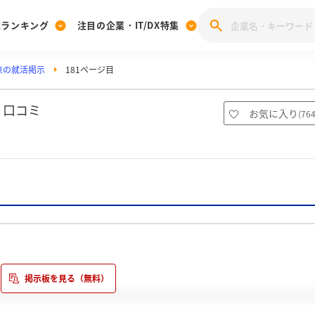
業ランキング
注目の企業・IT/DX特集
京の就活掲示
181ページ目
注目の企業特集
みんなのIT業界新卒就職人気企業ランキング
みんな
[27卒] 本選考体験記投稿キャンペーン
28卒 注目企業特集
27卒 注目企業特集
みんなのDX企業就職ブランド調査
・口コミ
お気に入り
(
76
注目のIT・DX企業特集
28卒 IT・DX企業特集
27卒 IT・DX企業特集
28卒
みんなのIT業界新卒就職人気企業ランキング
みんな
企業研究