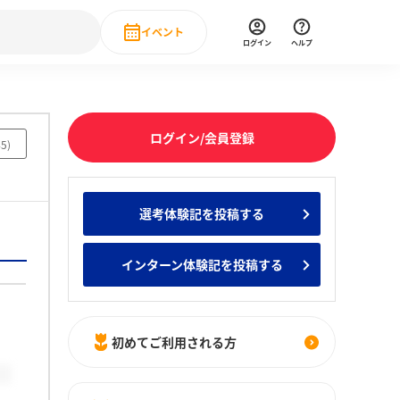
イベント
ログイン
ヘルプ
Event
の新卒就職人気企業ランキング
みんなのインターン人気企業ランキン
直近のイベント一覧
ログイン/会員登録
45
)
もっと見る
 IT・DX現場社員インタビュー
選考体験記を投稿する
の新卒就職人気企業ランキング
みんなのインターン人気企業ランキン
インターン体験記を投稿する
初めてご利用される方