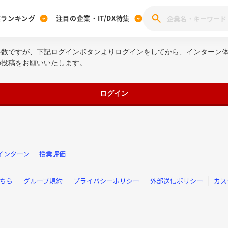
業ランキング
注目の企業・IT/DX特集
手数ですが、下記ログインボタンよりログインをしてから、インターン
注目の企業特集
みんなのIT業界新卒就職人気企業ランキング
みんな
の投稿をお願いいたします。
[27卒] 本選考体験記投稿キャンペーン
28卒 注目企業特集
27卒 注目企業特集
みんなのDX企業就職ブランド調査
注目のIT・DX企業特集
ログイン
28卒 IT・DX企業特集
27卒 IT・DX企業特集
28卒
みんなのIT業界新卒就職人気企業ランキング
みんな
企業研究
インターン
授業評価
ちら
グループ規約
プライバシーポリシー
外部送信ポリシー
カス