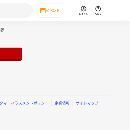
イベント
ログイン
ヘルプ
Event
体験
の新卒就職人気企業ランキング
みんなのインターン人気企業ランキン
直近のイベント一覧
もっと見る
 IT・DX現場社員インタビュー
の新卒就職人気企業ランキング
みんなのインターン人気企業ランキン
タマーハラスメントポリシー
企業情報
サイトマップ