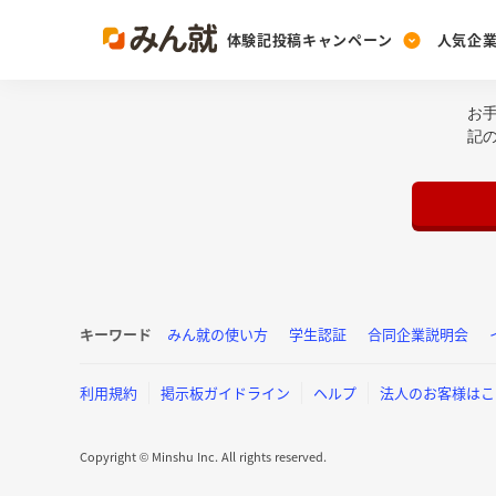
体験記投稿キャンペーン
人気企
お
Post
Ranking
PickUp
記
投稿する
ランキングを見る
注目の企業特集
Vote
投票する
動画で知ろう！業界・
キーワード
みん就の使い方
学生認証
合同企業説明会
利用規約
掲示板ガイドライン
ヘルプ
法人のお客様はこ
Copyright © Minshu Inc. All rights reserved.