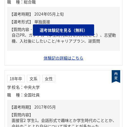
職種
：
総合職
【質問内容・課題】
選考体験記を見る（無料）
自己PR、ガクチカ（学生時代に力を入れたこと）、志望動
機、入社後にしたいこと/キャリアプラン、逆質問
体験記の詳細はこちら
18年卒
文系
女性
学校名
：
中央大学
職種
：
全国社員
【質問内容】
面接官2 学生1。会話形式で趣味とか学生時代のこととか、
会社のことより自分について話すことが多かった。