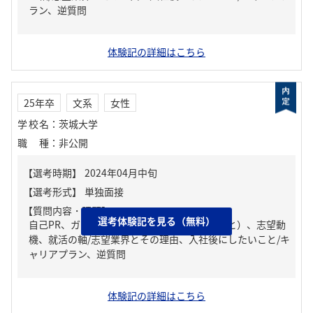
ラン、逆質問
体験記の詳細はこちら
25年卒
文系
女性
学校名
：
茨城大学
職種
：
非公開
【質問内容・課題】
選考体験記を見る（無料）
自己PR、ガクチカ（学生時代に力を入れたこと）、志望動
機、就活の軸/志望業界とその理由、入社後にしたいこと/キ
ャリアプラン、逆質問
体験記の詳細はこちら