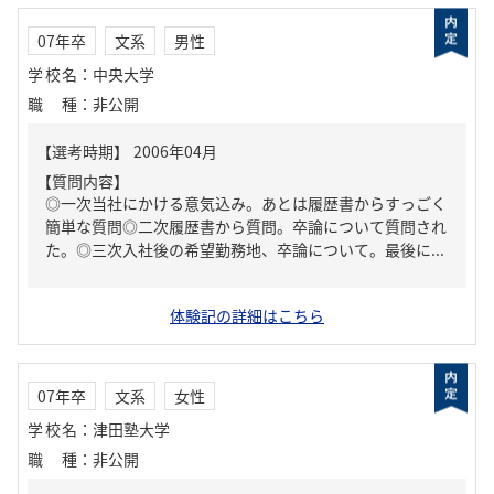
07年卒
文系
男性
学校名
：
中央大学
職種
：
非公開
【質問内容】
◎一次当社にかける意気込み。あとは履歴書からすっごく
簡単な質問◎二次履歴書から質問。卒論について質問され
た。◎三次入社後の希望勤務地、卒論について。最後に...
体験記の詳細はこちら
07年卒
文系
女性
学校名
：
津田塾大学
職種
：
非公開