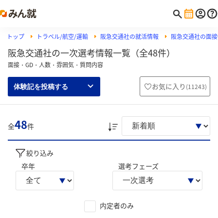
トップ
トラベル/航空/運輸
阪急交通社の就活情報
阪急交通社の面接
阪急交通社の一次選考情報一覧（全48件）
面接・GD・人数・雰囲気・質問内容
お気に入り
(
11243
)
体験記を投稿する
48
全
件
絞り込み
卒年
選考フェーズ
内定者のみ