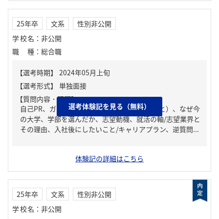
25年卒
文系
性別非公開
学校名
：
非公開
職種
：
総合職
【質問内容・課題】
選考体験記を見る（無料）
自己PR、ガクチカ（学生時代に力を入れたこと）、なぜ今
の大学、学部を選んだか、志望動機、就活の軸/志望業界と
その理由、入社後にしたいこと/キャリアプラン、逆質問...
体験記の詳細はこちら
25年卒
文系
性別非公開
学校名
：
非公開