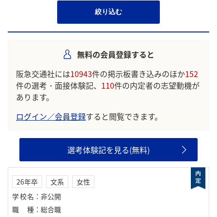
絞り込む
無料の会員登録すると
阪急交通社には
10943
件の掲示板書き込みのほか
152
件の選考・面接体験記、
110
件の内定者の志望動機が
あります。
ログイン／会員登録
すると閲覧できます。
選考体験記を見る(無料)
26年卒
文系
女性
学校名
：
非公開
職種
：
総合職