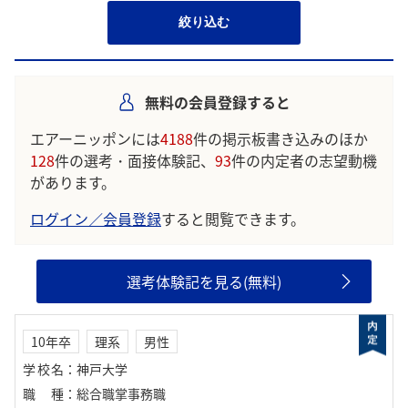
絞り込む
無料の会員登録すると
エアーニッポンには
4188
件の掲示板書き込みのほか
128
件の選考・面接体験記、
93
件の内定者の志望動機
があります。
ログイン／会員登録
すると閲覧できます。
選考体験記を見る(無料)
10年卒
理系
男性
学校名
：
神戸大学
職種
：
総合職掌事務職