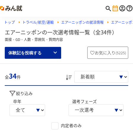
トップ
トラベル/航空/運輸
エアーニッポンの就活情報
エアーニッポ
エアーニッポンの一次選考情報一覧（全34件）
面接・GD・人数・雰囲気・質問内容
お気に入り
(
5225
)
体験記を投稿する
34
全
件
絞り込み
卒年
選考フェーズ
内定者のみ