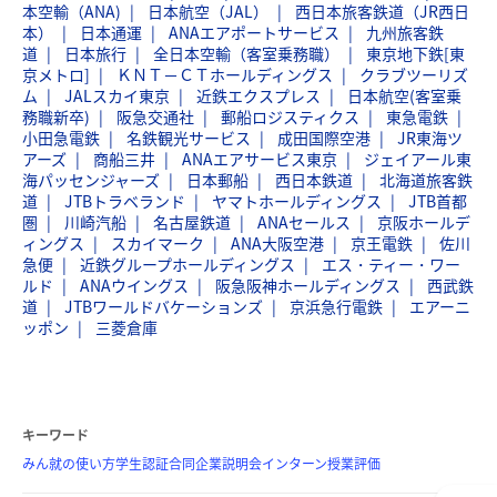
本空輸（ANA)
日本航空（JAL）
西日本旅客鉄道（JR西日
本）
日本通運
ANAエアポートサービス
九州旅客鉄
道
日本旅行
全日本空輸（客室乗務職）
東京地下鉄[東
京メトロ]
ＫＮＴ－ＣＴホールディングス
クラブツーリズ
ム
JALスカイ東京
近鉄エクスプレス
日本航空(客室乗
務職新卒)
阪急交通社
郵船ロジスティクス
東急電鉄
小田急電鉄
名鉄観光サービス
成田国際空港
JR東海ツ
アーズ
商船三井
ANAエアサービス東京
ジェイアール東
海パッセンジャーズ
日本郵船
西日本鉄道
北海道旅客鉄
道
JTBトラベランド
ヤマトホールディングス
JTB首都
圏
川崎汽船
名古屋鉄道
ANAセールス
京阪ホールデ
ィングス
スカイマーク
ANA大阪空港
京王電鉄
佐川
急便
近鉄グループホールディングス
エス・ティー・ワー
ルド
ANAウイングス
阪急阪神ホールディングス
西武鉄
道
JTBワールドバケーションズ
京浜急行電鉄
エアーニ
ッポン
三菱倉庫
キーワード
みん就の使い方
学生認証
合同企業説明会
インターン
授業評価