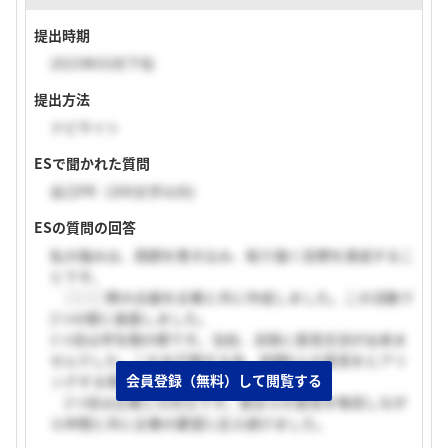
提出時期
2023年03月下旬
提出方法
ナビサイト
ESで聞かれた質問
自己PR（200文字以内）
ESの質問の回答
私の強みは、周囲を巻き込み、粘り強く目標を達成するこ
とです。
○○○祭の企画を企業と共に作成しました。この活動で
2つの壁に直面しました。
1つ目は学生間の壁です。当初、活発に意見交流が出来ま
せんでした。これを打開する為、仲間6人の意見をヒアリ
会員登録（無料）して閲覧する
ングする場を設けました。
2つ目は企業との対立です。彼女らの意見を吸収しなが
ら仲間と共に企業の要望に応え続けました。